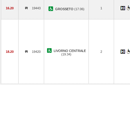
16.20
19443
1
GROSSETO
(17.06)
LIVORNO CENTRALE
18.20
19420
2
(19.34)