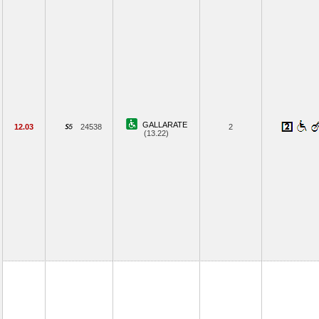
GALLARATE
12.03
24538
2
(13.22)