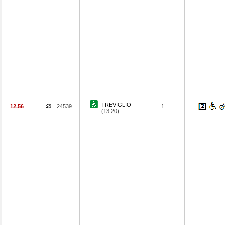
TREVIGLIO
12.56
24539
1
(13.20)