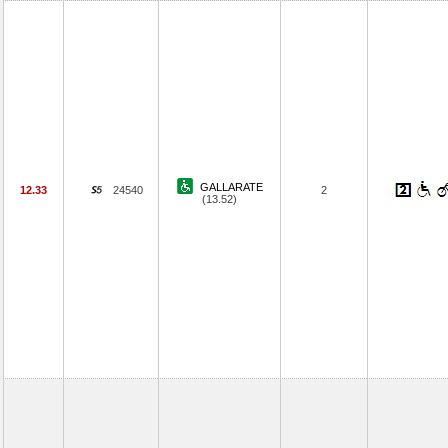
GALLARATE
12.33
24540
2
(13.52)