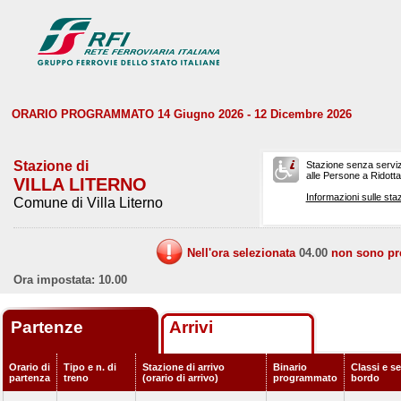
ORARIO PROGRAMMATO 14 Giugno 2026 - 12 Dicembre 2026
Stazione di
Stazione senza serviz
alle Persone a Ridotta 
VILLA LITERNO
Informazioni sulle staz
Comune di Villa Literno
Nell'ora selezionata
04.00
non sono prev
Ora impostata: 10.00
Partenze
Arrivi
Orario di
Tipo e n. di
Stazione di arrivo
Binario
Classi e se
partenza
treno
(orario di arrivo)
programmato
bordo