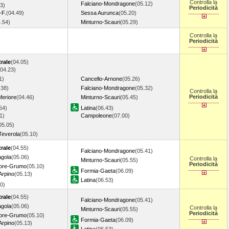
Controlla la
Falciano-Mondragone
(05.12)
3)
Periodicità
-F.
(04.49)
Sessa Aurunca
(05.20)
4.54)
Minturno-Scauri
(05.29)
Controlla la
Periodicità
rale
(04.05)
(04.23)
1)
Cancello-Arnone
(05.26)
.38)
Falciano-Mondragone
(05.32)
Controlla la
Periodicità
feriore
(04.46)
Minturno-Scauri
(05.45)
54)
Latina
(06.43)
1)
Campoleone
(07.00)
05.05)
Teverola
(05.10)
rale
(04.55)
Falciano-Mondragone
(05.41)
agola
(05.06)
Controlla la
Minturno-Scauri
(05.55)
Periodicità
iore-Grumo
(05.10)
Formia-Gaeta
(06.09)
Arpino
(05.13)
Latina
(06.53)
20)
rale
(04.55)
Falciano-Mondragone
(05.41)
agola
(05.06)
Controlla la
Minturno-Scauri
(05.55)
Periodicità
iore-Grumo
(05.10)
Formia-Gaeta
(06.09)
Arpino
(05.13)