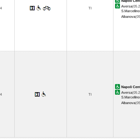
Napoli Cent
Aversa
(05.2
4
TI
S.Marcellino
Albanova
(0
Napoli Cent
Aversa
(05.2
4
TI
S.Marcellino
Albanova
(0