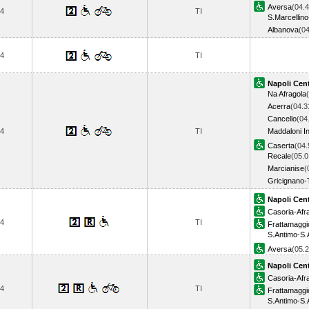
Aversa
(04.4
4
TI
S.Marcellino
Albanova
(0
4
TI
Napoli Cent
Na Afragola
Acerra
(04.3
Cancello
(04
4
TI
Maddaloni In
Caserta
(04.
Recale
(05.0
Marcianise
(
Gricignano-
Napoli Cent
Casoria-Afr
4
TI
Frattamagg
S.Antimo-S.
Aversa
(05.
Napoli Cent
Casoria-Afr
4
TI
Frattamagg
S.Antimo-S.