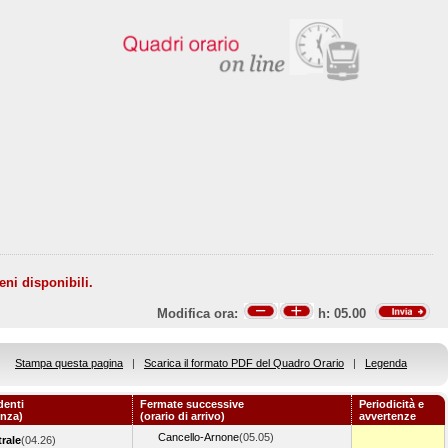
eni disponibili.
Modifica ora:
h:
05.00
Stampa questa pagina
|
Scarica il formato PDF del Quadro Orario
|
Legenda
denti
Fermate successive
Periodicità e
enza)
(orario di arrivo)
avvertenze
Cancello-Arnone
(05.05)
rale
(04.26)