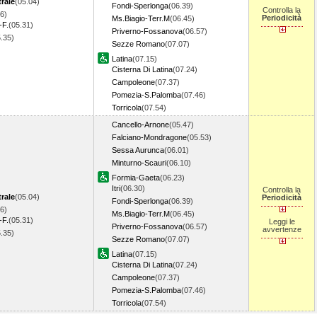
rale
(05.04)
Fondi-Sperlonga
(06.39)
Controlla la
6)
Periodicità
Ms.Biagio-Terr.M
(06.45)
-F.
(05.31)
Priverno-Fossanova
(06.57)
5.35)
Sezze Romano
(07.07)
Latina
(07.15)
Cisterna Di Latina
(07.24)
Campoleone
(07.37)
Pomezia-S.Palomba
(07.46)
Torricola
(07.54)
Cancello-Arnone
(05.47)
Falciano-Mondragone
(05.53)
Sessa Aurunca
(06.01)
Minturno-Scauri
(06.10)
Formia-Gaeta
(06.23)
Itri
(06.30)
Controlla la
rale
(05.04)
Periodicità
Fondi-Sperlonga
(06.39)
6)
Ms.Biagio-Terr.M
(06.45)
-F.
(05.31)
Leggi le
Priverno-Fossanova
(06.57)
avvertenze
5.35)
Sezze Romano
(07.07)
Latina
(07.15)
Cisterna Di Latina
(07.24)
Campoleone
(07.37)
Pomezia-S.Palomba
(07.46)
Torricola
(07.54)