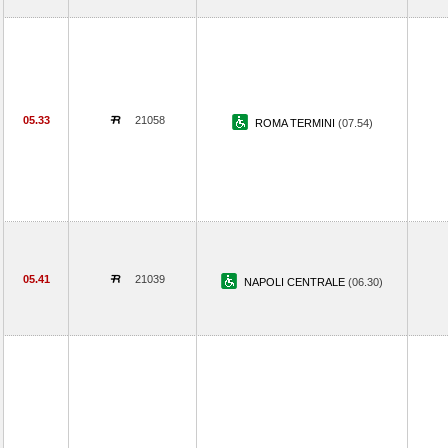
05.33
21058
ROMA TERMINI
(07.54)
05.41
21039
NAPOLI CENTRALE
(06.30)