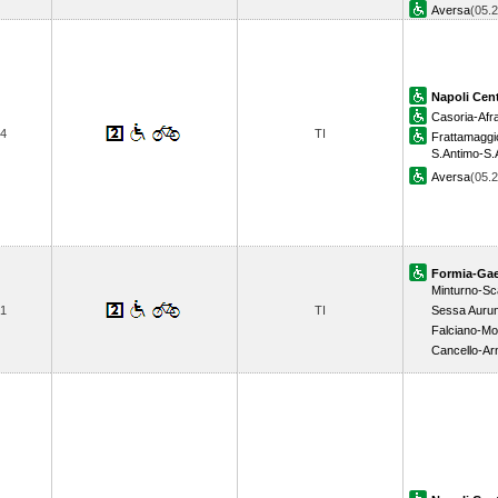
Aversa
(05.
Napoli Cent
Casoria-Afr
4
TI
Frattamagg
S.Antimo-S.
Aversa
(05.
Formia-Gae
Minturno-Sc
1
TI
Sessa Auru
Falciano-M
Cancello-Ar