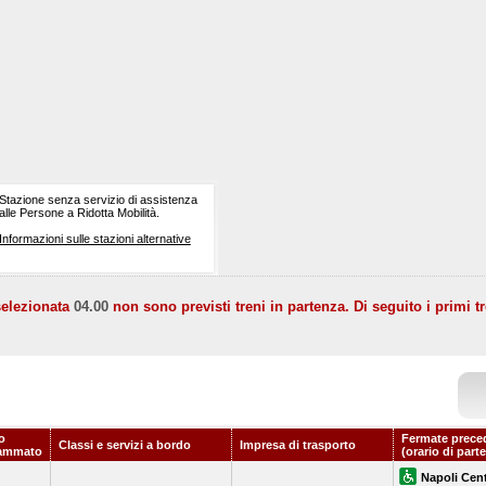
Stazione senza servizio di assistenza
alle Persone a Ridotta Mobilità.
Informazioni sulle stazioni alternative
selezionata
04.00
non sono previsti treni in partenza. Di seguito i primi tr
o
Fermate prece
Classi e servizi a bordo
Impresa di trasporto
ammato
(orario di part
Napoli Cent