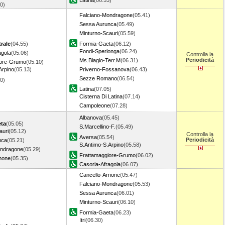
Latina
(06.53)
20)
Falciano-Mondragone
(05.41)
Sessa Aurunca
(05.49)
Minturno-Scauri
(05.59)
rale
(04.55)
Formia-Gaeta
(06.12)
Fondi-Sperlonga
(06.24)
agola
(05.06)
Controlla la
Periodicità
Ms.Biagio-Terr.M
(06.31)
iore-Grumo
(05.10)
Arpino
(05.13)
Priverno-Fossanova
(06.43)
Sezze Romano
(06.54)
20)
Latina
(07.05)
Cisterna Di Latina
(07.14)
Campoleone
(07.28)
Albanova
(05.45)
ta
(05.05)
S.Marcellino-F.
(05.49)
auri
(05.12)
Controlla la
Aversa
(05.54)
Periodicità
nca
(05.21)
S.Antimo-S.Arpino
(05.58)
ondragone
(05.29)
Frattamaggiore-Grumo
(06.02)
none
(05.35)
Casoria-Afragola
(06.07)
Cancello-Arnone
(05.47)
Falciano-Mondragone
(05.53)
Sessa Aurunca
(06.01)
Minturno-Scauri
(06.10)
Formia-Gaeta
(06.23)
Itri
(06.30)