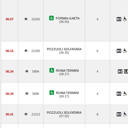
FORMIA-GAETA
06.07
21042
4
(06.50)
POZZUOLI SOLFATARA
06.15
21265
6
(06.35)
ROMA TERMINI
06.34
5894
4
(08.27)
ROMA TERMINI
06.34
5896
4
(08.27)
POZZUOLI SOLFATARA
06.41
21213
8
(07.02)