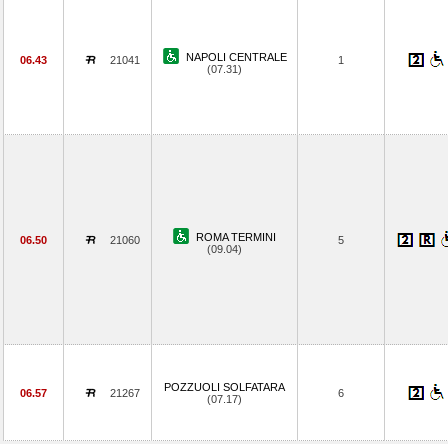
NAPOLI CENTRALE
06.43
21041
1
(07.31)
ROMA TERMINI
06.50
21060
5
(09.04)
POZZUOLI SOLFATARA
06.57
21267
6
(07.17)