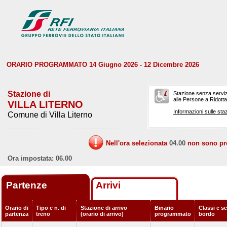
ORARIO PROGRAMMATO 14 Giugno 2026 - 12 Dicembre 2026
Stazione di
Stazione senza serviz
alle Persone a Ridotta 
VILLA LITERNO
Informazioni sulle staz
Comune di Villa Literno
Nell'ora selezionata
04.00
non sono prev
Ora impostata: 06.00
Partenze
Arrivi
Orario di
Tipo e n. di
Stazione di arrivo
Binario
Classi e se
partenza
treno
(orario di arrivo)
programmato
bordo