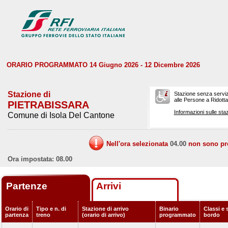
ORARIO PROGRAMMATO 14 Giugno 2026 - 12 Dicembre 2026
Stazione di
Stazione senza serviz
alle Persone a Ridotta 
PIETRABISSARA
Informazioni sulle staz
Comune di Isola Del Cantone
Nell'ora selezionata
04.00
non sono prev
Ora impostata: 08.00
Partenze
Arrivi
Orario di
Tipo e n. di
Stazione di arrivo
Binario
Classi e 
partenza
treno
(orario di arrivo)
programmato
bordo