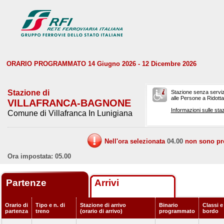
ORARIO PROGRAMMATO 14 Giugno 2026 - 12 Dicembre 2026
Stazione di
Stazione senza serviz
alle Persone a Ridotta 
VILLAFRANCA-BAGNONE
Informazioni sulle staz
Comune di Villafranca In Lunigiana
Nell'ora selezionata
04.00
non sono prev
Ora impostata: 05.00
Partenze
Arrivi
Orario di
Tipo e n. di
Stazione di arrivo
Binario
Classi e
partenza
treno
(orario di arrivo)
programmato
bordo