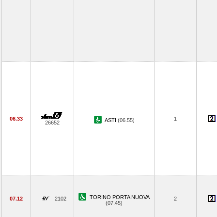
06.33
1
ASTI
(06.55)
26652
TORINO PORTA NUOVA
07.12
2102
2
(07.45)