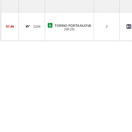
TORINO PORTA NUOVA
07.49
2104
2
(08.23)