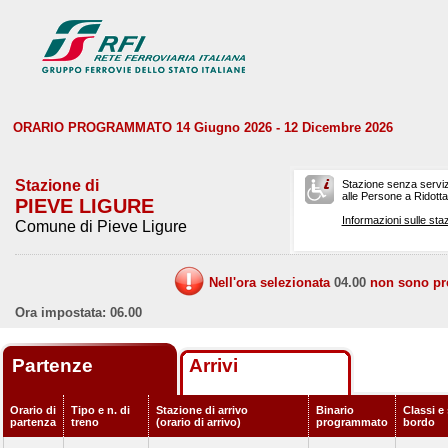
ORARIO PROGRAMMATO 14 Giugno 2026 - 12 Dicembre 2026
Stazione di
Stazione senza serviz
alle Persone a Ridotta 
PIEVE LIGURE
Informazioni sulle staz
Comune di Pieve Ligure
Nell'ora selezionata
04.00
non sono prev
Ora impostata: 06.00
Partenze
Arrivi
Orario di
Tipo e n. di
Stazione di arrivo
Binario
Classi e 
partenza
treno
(orario di arrivo)
programmato
bordo