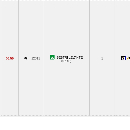
SESTRI LEVANTE
06.55
12311
1
(07.40)