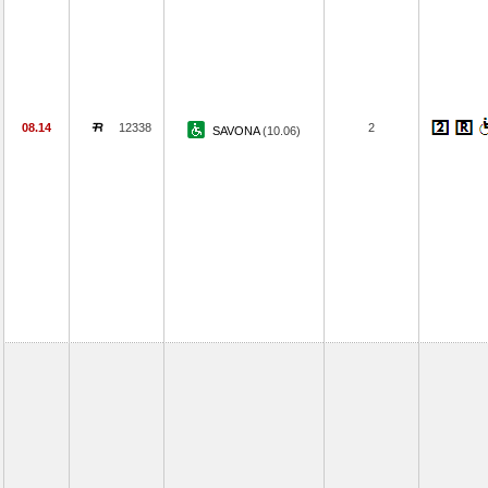
08.14
12338
2
SAVONA
(10.06)