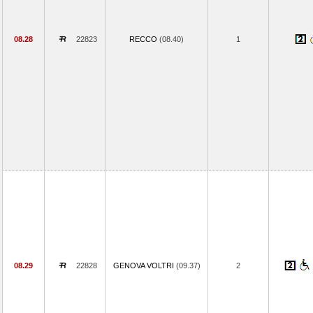
08.28
22823
RECCO
(08.40)
1
08.29
22828
GENOVA VOLTRI
(09.37)
2