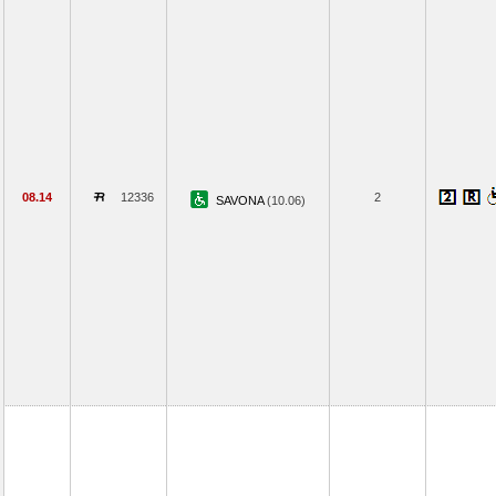
08.14
12336
2
SAVONA
(10.06)