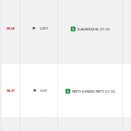
06.16
12857
S.AGATA DI M.
(07.43)
06.37
6187
PATTI-S.PIERO PATTI
(07.30)