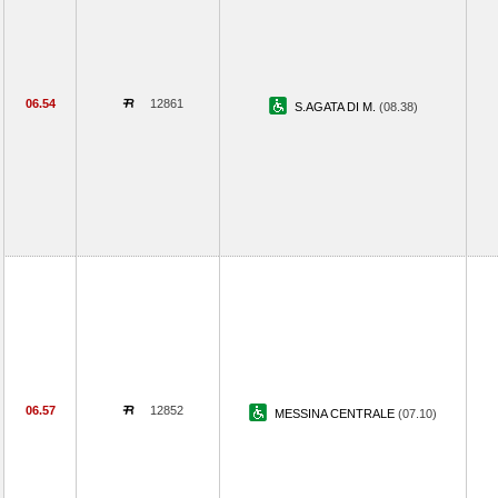
06.54
12861
S.AGATA DI M.
(08.38)
06.57
12852
MESSINA CENTRALE
(07.10)