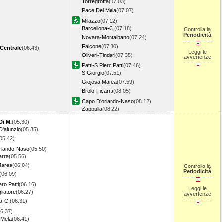
Torregrotta
(07.03)
Pace Del Mela
(07.07)
Milazzo
(07.12)
Barcellona-C.
(07.18)
Controlla la
Periodicità
Novara-Montalbano
(07.24)
Falcone
(07.30)
Centrale
(06.43)
Leggi le
Oliveri-Tindari
(07.35)
avvertenze
Patti-S.Piero Patti
(07.46)
S.Giorgio
(07.51)
Giojosa Marea
(07.59)
Brolo-Ficarra
(08.05)
Capo D'orlando-Naso
(08.12)
Zappulla
(08.22)
Di M.
(05.30)
D'alunzio
(05.35)
05.42)
rlando-Naso
(05.50)
arra
(05.56)
Marea
(06.04)
Controlla la
Periodicità
(06.09)
ero Patti
(06.16)
Leggi le
liatore
(06.27)
avvertenze
a-C.
(06.31)
06.37)
 Mela
(06.41)