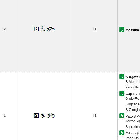
2
TI
Messina 
S.Agata 
S.Marco 
Zappulla
(
Capo D'o
Brolo-Fic
Giojosa 
S.Giorgio
1
TI
Patti-S.Pi
Terme Vig
Barcellon
Milazzo
(
Pace Del