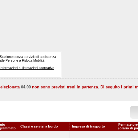
Stazione senza servizio di assistenza
alle Persone a Ridotta Mobilità.
Informazioni sulle stazioni alternative
selezionata
04.00
non sono previsti treni in partenza. Di seguito i primi tr
ario
Fermate pre
Classi e servizi a bordo
Impresa di trasporto
grammato
(orario di p