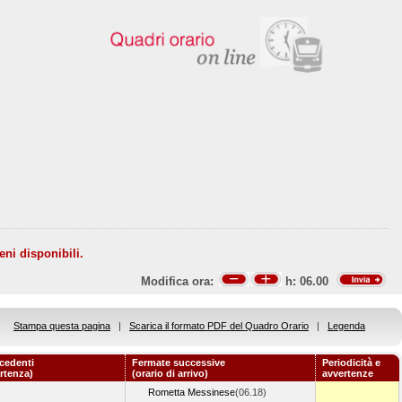
eni disponibili.
Modifica ora:
h:
06.00
Stampa questa pagina
|
Scarica il formato PDF del Quadro Orario
|
Legenda
cedenti
Fermate successive
Periodicità e
artenza)
(orario di arrivo)
avvertenze
Rometta Messinese
(06.18)