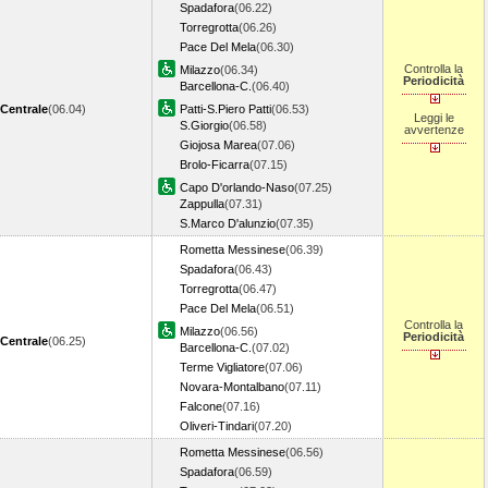
Spadafora
(06.22)
Torregrotta
(06.26)
Pace Del Mela
(06.30)
Controlla la
Milazzo
(06.34)
Periodicità
Barcellona-C.
(06.40)
Centrale
(06.04)
Patti-S.Piero Patti
(06.53)
Leggi le
S.Giorgio
(06.58)
avvertenze
Giojosa Marea
(07.06)
Brolo-Ficarra
(07.15)
Capo D'orlando-Naso
(07.25)
Zappulla
(07.31)
S.Marco D'alunzio
(07.35)
Rometta Messinese
(06.39)
Spadafora
(06.43)
Torregrotta
(06.47)
Pace Del Mela
(06.51)
Controlla la
Milazzo
(06.56)
Periodicità
Centrale
(06.25)
Barcellona-C.
(07.02)
Terme Vigliatore
(07.06)
Novara-Montalbano
(07.11)
Falcone
(07.16)
Oliveri-Tindari
(07.20)
Rometta Messinese
(06.56)
Spadafora
(06.59)