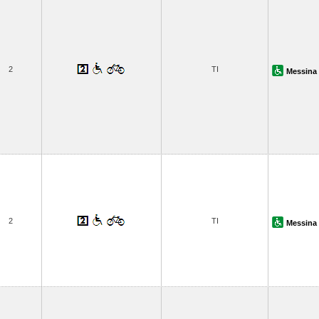
2
TI
Messina 
2
TI
Messina 