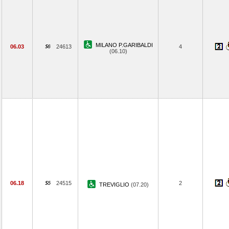
MILANO P.GARIBALDI
06.03
24613
4
(06.10)
06.18
24515
2
TREVIGLIO
(07.20)