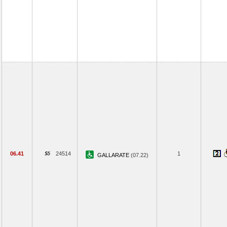
06.41
24514
1
GALLARATE
(07.22)