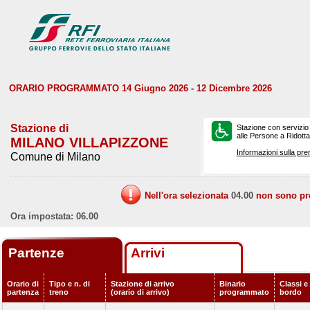
ORARIO PROGRAMMATO 14 Giugno 2026 - 12 Dicembre 2026
Stazione di
Stazione con servizio
alle Persone a Ridotta 
MILANO VILLAPIZZONE
Informazioni sulla pre
Comune di Milano
Nell'ora selezionata
04.00
non sono prev
Ora impostata: 06.00
Partenze
Arrivi
Orario di
Tipo e n. di
Stazione di arrivo
Binario
Classi e 
partenza
treno
(orario di arrivo)
programmato
bordo