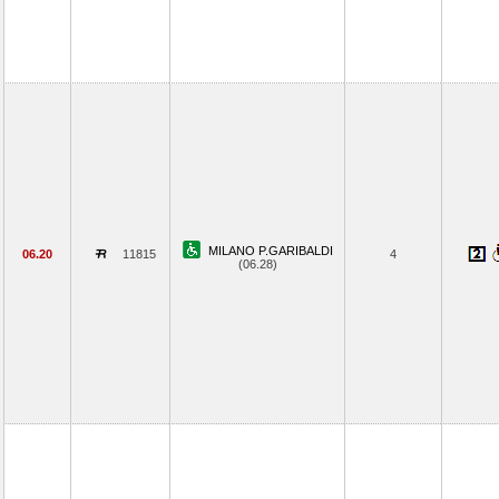
MILANO P.GARIBALDI
06.20
11815
4
(06.28)