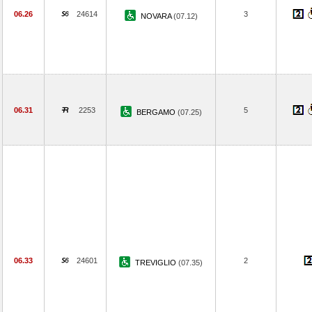
06.26
24614
3
NOVARA
(07.12)
06.31
2253
5
BERGAMO
(07.25)
06.33
24601
2
TREVIGLIO
(07.35)