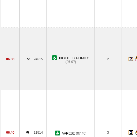
PIOLTELLO-LIMITO
06.33
24615
2
(07.07)
06.40
11814
3
VARESE
(07.48)