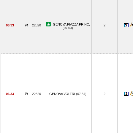
GENOVA PIAZZA PRINC.
06.33
22820
2
(07.03)
06.33
22820
GENOVA VOLTRI
(07.34)
2