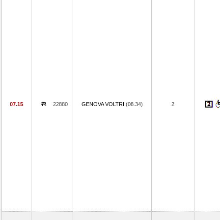
07.15
22880
GENOVA VOLTRI
(08.34)
2