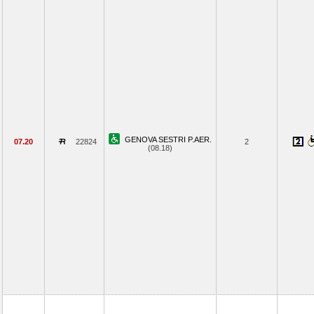
GENOVA SESTRI P.AER.
07.20
22824
2
(08.18)