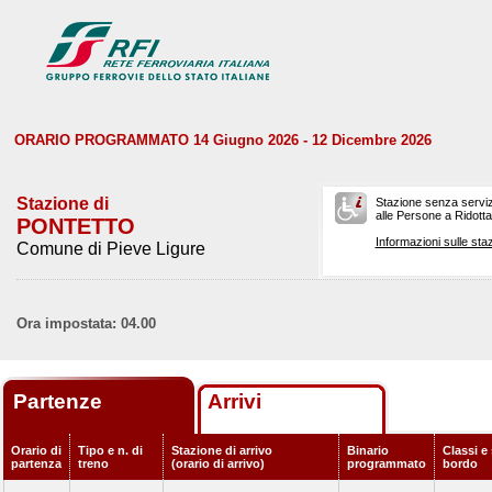
ORARIO PROGRAMMATO 14 Giugno 2026 - 12 Dicembre 2026
Stazione di
Stazione senza serviz
alle Persone a Ridotta 
PONTETTO
Informazioni sulle staz
Comune di Pieve Ligure
Ora impostata: 04.00
Partenze
Arrivi
Orario di
Tipo e n. di
Stazione di arrivo
Binario
Classi e 
partenza
treno
(orario di arrivo)
programmato
bordo