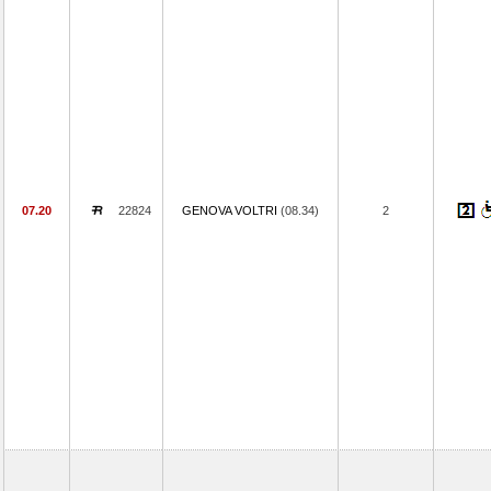
07.20
22824
GENOVA VOLTRI
(08.34)
2