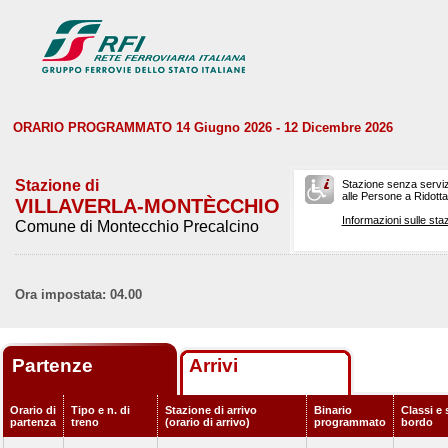
ORARIO PROGRAMMATO 14 Giugno 2026 - 12 Dicembre 2026
Stazione di
Stazione senza serviz
alle Persone a Ridotta 
VILLAVERLA-MONTÈCCHIO
Informazioni sulle staz
Comune di Montecchio Precalcino
Ora impostata: 04.00
Partenze
Arrivi
Orario di
Tipo e n. di
Stazione di arrivo
Binario
Classi e 
partenza
treno
(orario di arrivo)
programmato
bordo