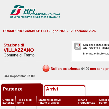
ORARIO PROGRAMMATO 14 Giugno 2026 - 12 Dicembre 2026
Stazione di
Stazione senza serviz
alle Persone a Ridotta 
VILLAZZANO
Informazioni sulle staz
Comune di Trento
Nell'ora selezionata
04.00
non sono prev
Ora impostata: 07.00
Partenze
Arrivi
Orario di
Tipo e n. di
Stazione di arrivo
Binario
Classi e
partenza
treno
(orario di arrivo)
programmato
bordo