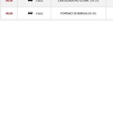
05.55
CASTELNUOVO D.GAR.
(06.10)
FI803
05.55
FORNACI DI BARGA
(06.30)
FI805