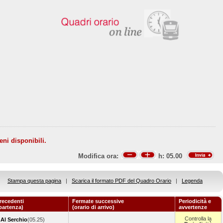
eni disponibili.
Modifica ora:
h:
05.00
Stampa questa pagina
|
Scarica il formato PDF del Quadro Orario
|
Legenda
recedenti
Fermate successive
Periodicità e
 partenza)
(orario di arrivo)
avvertenze
Controlla la
 Al Serchio
(05.25)