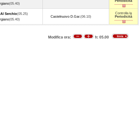
Periodicità
giano
(05.40)
Controlla la
 Al Serchio
(05.25)
Castelnuovo D.Gar.
(06.10)
Periodicità
giano
(05.40)
Modifica ora:
h:
05.00