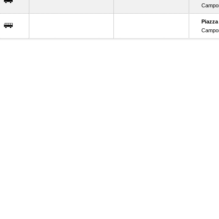
Campor
Piazza
Campor