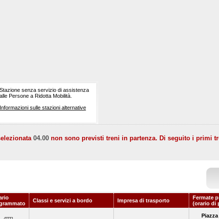
Stazione senza servizio di assistenza
alle Persone a Ridotta Mobilità.
Informazioni sulle stazioni alternative
selezionata
04.00
non sono previsti treni in partenza. Di seguito i primi tr
ario
Fermate p
Classi e servizi a bordo
Impresa di trasporto
grammato
(orario di
Piazza