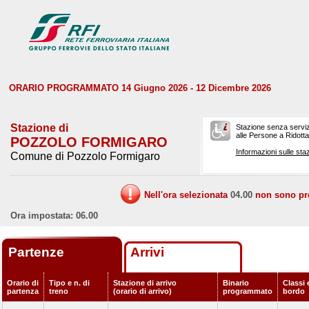
ORARIO PROGRAMMATO 14 Giugno 2026 - 12 Dicembre 2026
Stazione di
Stazione senza serviz
alle Persone a Ridotta 
POZZOLO FORMIGARO
Informazioni sulle staz
Comune di Pozzolo Formigaro
Nell'ora selezionata
04.00
non sono prev
Ora impostata: 06.00
Partenze
Arrivi
Orario di
Tipo e n. di
Stazione di arrivo
Binario
Classi 
partenza
treno
(orario di arrivo)
programmato
bordo