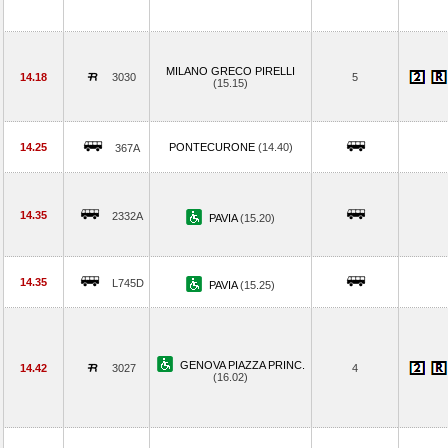
MILANO GRECO PIRELLI
14.18
3030
5
(15.15)
14.25
PONTECURONE
(14.40)
367A
14.35
2332A
PAVIA
(15.20)
14.35
L745D
PAVIA
(15.25)
GENOVA PIAZZA PRINC.
14.42
3027
4
(16.02)