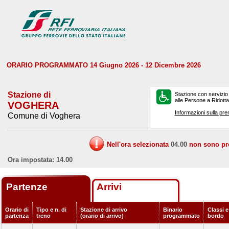
ORARIO PROGRAMMATO 14 Giugno 2026 - 12 Dicembre 2026
Stazione di
Stazione con servizio
alle Persone a Ridotta 
VOGHERA
Informazioni sulla pre
Comune di Voghera
Nell'ora selezionata
04.00
non sono prev
Ora impostata: 14.00
Partenze
Arrivi
Orario di
Tipo e n. di
Stazione di arrivo
Binario
Classi e
partenza
treno
(orario di arrivo)
programmato
bordo