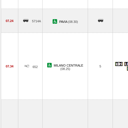
07.24
5714A
PAVIA
(08.30)
MILANO CENTRALE
07.34
5
652
(08.25)