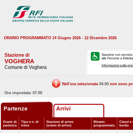
ORARIO PROGRAMMATO 14 Giugno 2026 - 12 Dicembre 2026
Stazione di
Stazione con servizio
alle Persone a Ridotta 
VOGHERA
Informazioni sulla pre
Comune di Voghera
Nell'ora selezionata
04.00
non sono prev
Ora impostata: 07.00
Partenze
Arrivi
Orario di
Tipo e n. di
Stazione di arrivo
Binario
Classi e 
partenza
treno
(orario di arrivo)
programmato
bordo