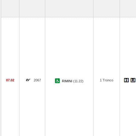
07.02
2067
1 Tronco
RIMINI
(11.22)