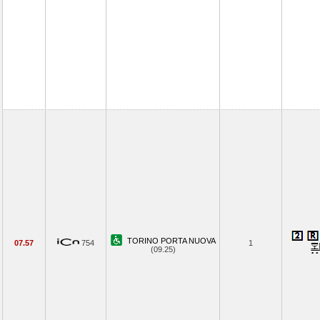
TORINO PORTA NUOVA
07.57
754
1
(09.25)