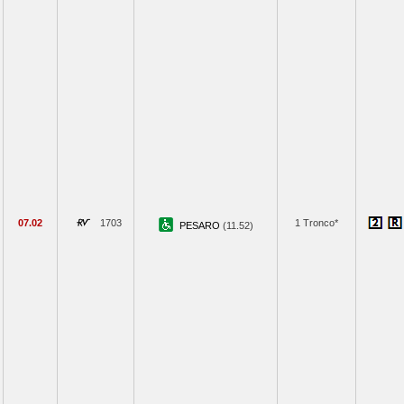
07.02
1703
1 Tronco*
PESARO
(11.52)