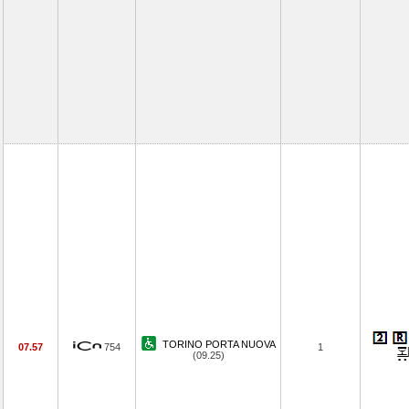
TORINO PORTA NUOVA
07.57
754
1
(09.25)