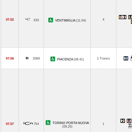
07.52
4
633
VENTIMIGLIA
(11.04)
07.56
2069
1 Tronco
PIACENZA
(08.41)
TORINO PORTA NUOVA
07.57
754
1
(09.25)