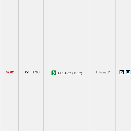
07.02
1703
1 Tronco*
PESARO
(11.52)