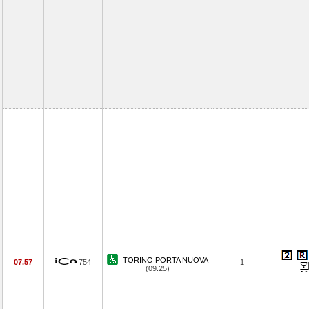
TORINO PORTA NUOVA
07.57
754
1
(09.25)