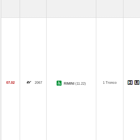
07.02
2067
1 Tronco
RIMINI
(11.22)