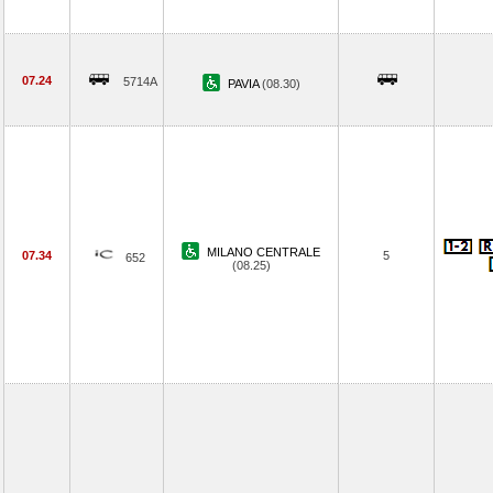
07.24
5714A
PAVIA
(08.30)
MILANO CENTRALE
07.34
5
652
(08.25)