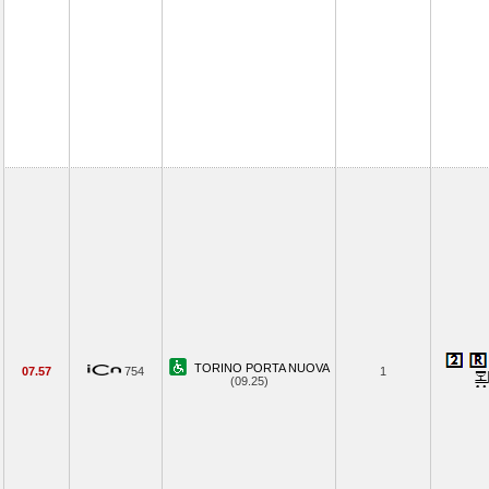
TORINO PORTA NUOVA
07.57
754
1
(09.25)