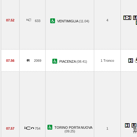
07.52
4
633
VENTIMIGLIA
(11.04)
07.56
2069
1 Tronco
PIACENZA
(08.41)
TORINO PORTA NUOVA
07.57
754
1
(09.25)