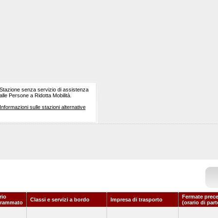
Stazione senza servizio di assistenza
alle Persone a Ridotta Mobilità.
Informazioni sulle stazioni alternative
rio
Fermate prece
Classi e servizi a bordo
Impresa di trasporto
grammato
(orario di par