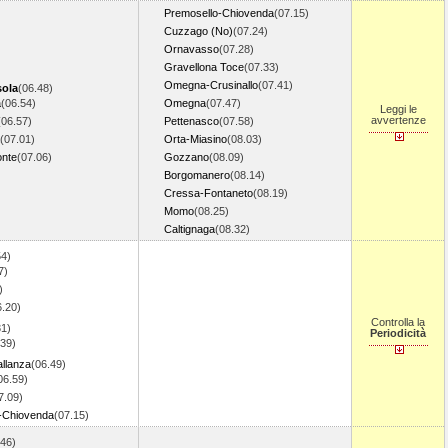
Premosello-Chiovenda
(07.15)
Cuzzago (No)
(07.24)
Ornavasso
(07.28)
Gravellona Toce
(07.33)
Omegna-Crusinallo
(07.41)
ola
(06.48)
a
(06.54)
Omegna
(07.47)
Leggi le
avvertenze
(06.57)
Pettenasco
(07.58)
(07.01)
Orta-Miasino
(08.03)
onte
(07.06)
Gozzano
(08.09)
Borgomanero
(08.14)
Cressa-Fontaneto
(08.19)
Momo
(08.25)
Caltignaga
(08.32)
54)
7)
)
6.20)
Controlla la
31)
Periodicità
.39)
allanza
(06.49)
06.59)
7.09)
-Chiovenda
(07.15)
.46)