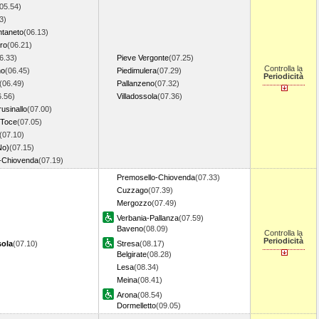
05.54)
3)
taneto
(06.13)
ro
(06.21)
6.33)
Pieve Vergonte
(07.25)
Controlla la
no
(06.45)
Piedimulera
(07.29)
Periodicità
(06.49)
Pallanzeno
(07.32)
6.56)
Villadossola
(07.36)
sinallo
(07.00)
 Toce
(07.05)
(07.10)
No)
(07.15)
-Chiovenda
(07.19)
Premosello-Chiovenda
(07.33)
Cuzzago
(07.39)
Mergozzo
(07.49)
Verbania-Pallanza
(07.59)
Baveno
(08.09)
Controlla la
Periodicità
ola
(07.10)
Stresa
(08.17)
Belgirate
(08.28)
Lesa
(08.34)
Meina
(08.41)
Arona
(08.54)
Dormelletto
(09.05)