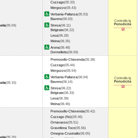
Cuzzago
(05.33)
Mergozzo
(05.43)
Verbania-Pallanza
(05.53)
Baveno
(06.03)
Controlla la
Periodicità
ola
(05.04)
Stresa
(06.11)
Belgirate
(06.22)
Lesa
(06.28)
Meina
(06.35)
Arona
(06.48)
Dormelletto
(06.59)
Premosello-Chiovenda
(05.38)
Cuzzago
(05.44)
Mergozzo
(05.54)
Verbania-Pallanza
(06.04)
Controlla la
Periodicità
Baveno
(06.14)
ola
(05.15)
Stresa
(06.22)
Belgirate
(06.33)
Lesa
(06.39)
Meina
(06.46)
Premosello-Chiovenda
(05.42)
Cuzzago (No)
(05.46)
Ornavasso
(05.51)
Gravellona Toce
(05.56)
Omegna-Crusinallo
(06.05)
ola
(05.20)