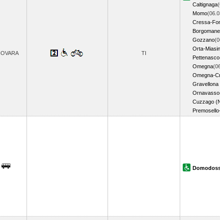
Caltignaga
(
Momo
(06.0
Cressa-Fon
Borgomane
Gozzano
(0
Orta-Miasi
NOVARA
TI
Pettenasco
Omegna
(0
Omegna-Cru
Gravellona
Ornavasso
Cuzzago (
Premosello
Domodoss