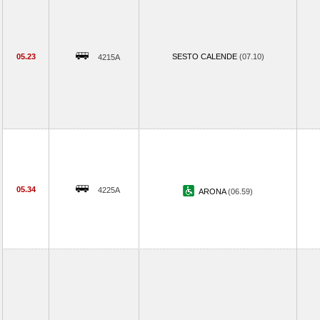
05.23
SESTO CALENDE
(07.10)
4215A
05.34
4225A
ARONA
(06.59)