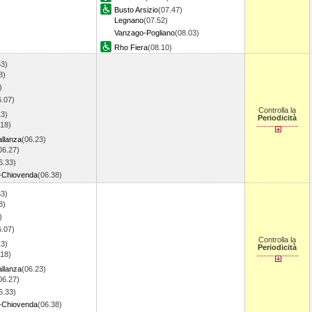
Busto Arsizio
(07.47)
Legnano
(07.52)
Vanzago-Pogliano
(08.03)
Rho Fiera
(08.10)
53)
8)
)
6.07)
Controlla la
13)
Periodicità
.18)
allanza
(06.23)
06.27)
6.33)
-Chiovenda
(06.38)
53)
8)
)
6.07)
Controlla la
13)
Periodicità
.18)
allanza
(06.23)
06.27)
6.33)
-Chiovenda
(06.38)