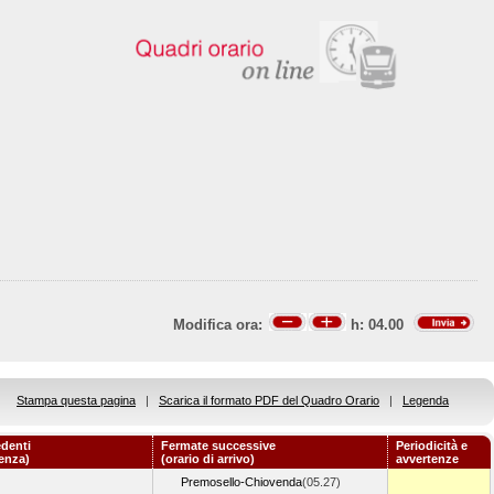
Modifica ora:
h:
04.00
Stampa questa pagina
|
Scarica il formato PDF del Quadro Orario
|
Legenda
denti
Fermate successive
Periodicità e
tenza)
(orario di arrivo)
avvertenze
Premosello-Chiovenda
(05.27)