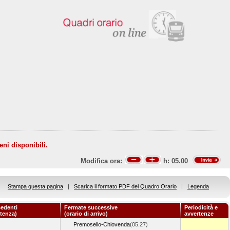
eni disponibili.
Modifica ora:
h:
05.00
Stampa questa pagina
|
Scarica il formato PDF del Quadro Orario
|
Legenda
edenti
Fermate successive
Periodicità e
rtenza)
(orario di arrivo)
avvertenze
Premosello-Chiovenda
(05.27)