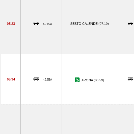
05.23
SESTO CALENDE
(07.10)
4215A
05.34
4225A
ARONA
(06.59)