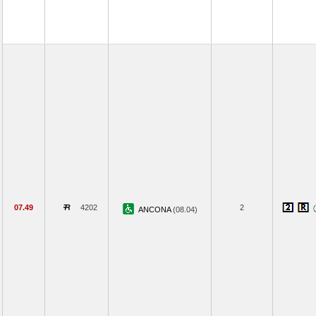
07.49
4202
2
ANCONA
(08.04)