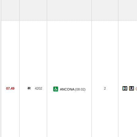
07.49
4202
2
ANCONA
(08.02)