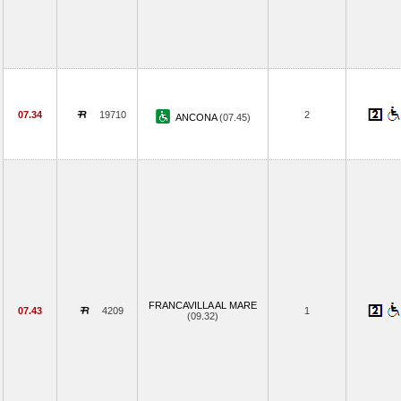
07.34
19710
2
ANCONA
(07.45)
FRANCAVILLA AL MARE
07.43
4209
1
(09.32)