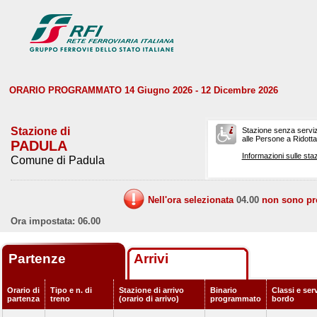
ORARIO PROGRAMMATO 14 Giugno 2026 - 12 Dicembre 2026
Stazione di
Stazione senza serviz
alle Persone a Ridotta 
PADULA
Informazioni sulle staz
Comune di Padula
Nell'ora selezionata
04.00
non sono prev
Ora impostata: 06.00
Partenze
Arrivi
Orario di
Tipo e n. di
Stazione di arrivo
Binario
Classi e serv
partenza
treno
(orario di arrivo)
programmato
bordo