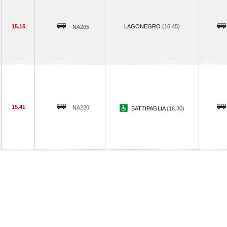
15.15
LAGONEGRO
(16.45)
NA205
15.41
NA220
BATTIPAGLIA
(16.30)