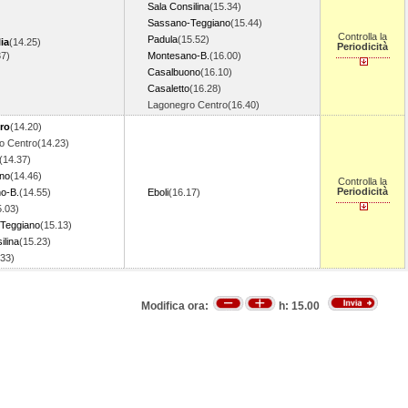
Sala Consilina
(15.34)
Sassano-Teggiano
(15.44)
Controlla la
Padula
(15.52)
ia
(14.25)
Periodicità
37)
Montesano-B.
(16.00)
Casalbuono
(16.10)
Casaletto
(16.28)
Lagonegro Centro(16.40)
ro
(14.20)
o Centro(14.23)
(14.37)
no
(14.46)
Controlla la
Periodicità
o-B.
(14.55)
Eboli
(16.17)
5.03)
Teggiano
(15.13)
ilina
(15.23)
.33)
Modifica ora:
h:
15.00