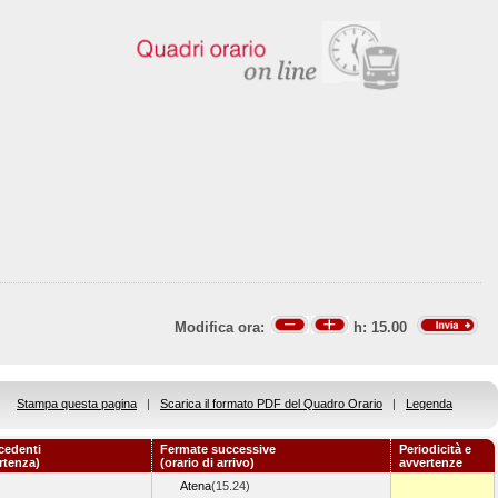
Modifica ora:
h:
15.00
Stampa questa pagina
|
Scarica il formato PDF del Quadro Orario
|
Legenda
cedenti
Fermate successive
Periodicità e
artenza)
(orario di arrivo)
avvertenze
Atena
(15.24)