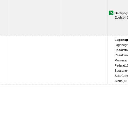
Battipagl
Eboli
(14.
Lagoneg
Lagonegr
Casaletto
Casalbuo
Montesan
Padula
(1
Sassano-
Sala Cons
Atena
(15