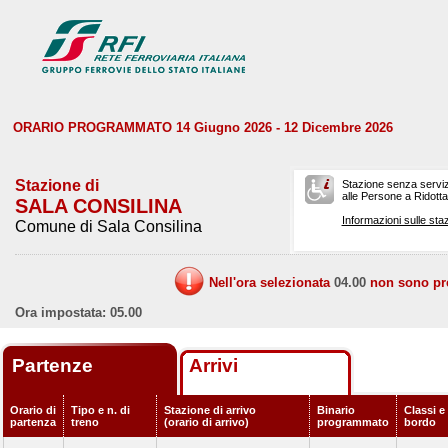
ORARIO PROGRAMMATO 14 Giugno 2026 - 12 Dicembre 2026
Stazione di
Stazione senza serviz
alle Persone a Ridotta 
SALA CONSILINA
Informazioni sulle staz
Comune di Sala Consilina
Nell'ora selezionata
04.00
non sono prev
Ora impostata: 05.00
Partenze
Arrivi
Orario di
Tipo e n. di
Stazione di arrivo
Binario
Classi e 
partenza
treno
(orario di arrivo)
programmato
bordo