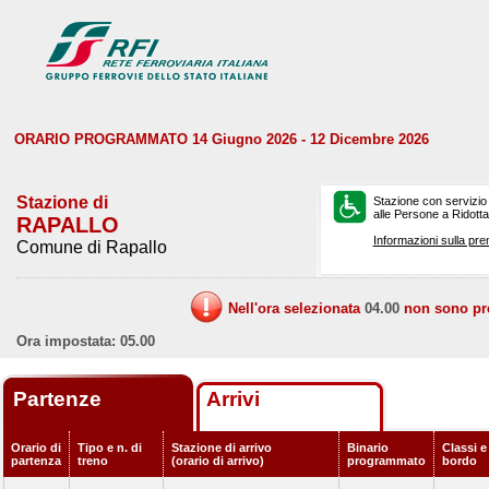
ORARIO PROGRAMMATO 14 Giugno 2026 - 12 Dicembre 2026
Stazione di
Stazione con servizio
alle Persone a Ridotta 
RAPALLO
Informazioni sulla pre
Comune di Rapallo
Nell'ora selezionata
04.00
non sono prev
Ora impostata: 05.00
Partenze
Arrivi
Orario di
Tipo e n. di
Stazione di arrivo
Binario
Classi e
partenza
treno
(orario di arrivo)
programmato
bordo