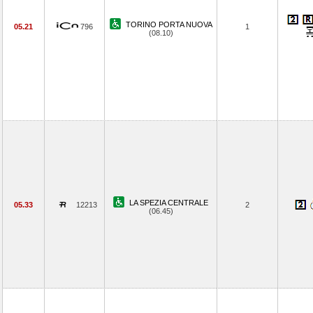
TORINO PORTA NUOVA
05.21
796
1
(08.10)
LA SPEZIA CENTRALE
05.33
12213
2
(06.45)