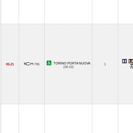
TORINO PORTA NUOVA
05.21
796
1
(08.10)