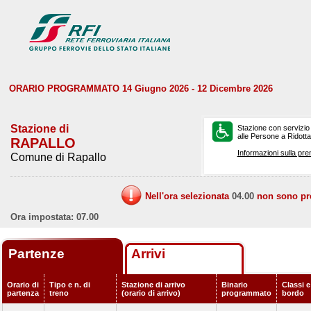
ORARIO PROGRAMMATO 14 Giugno 2026 - 12 Dicembre 2026
Stazione di
Stazione con servizio
alle Persone a Ridotta 
RAPALLO
Informazioni sulla pre
Comune di Rapallo
Nell'ora selezionata
04.00
non sono prev
Ora impostata: 07.00
Partenze
Arrivi
Orario di
Tipo e n. di
Stazione di arrivo
Binario
Classi e
partenza
treno
(orario di arrivo)
programmato
bordo