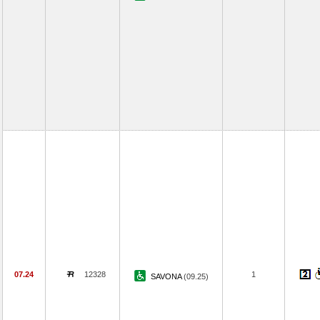
07.24
12328
1
SAVONA
(09.25)