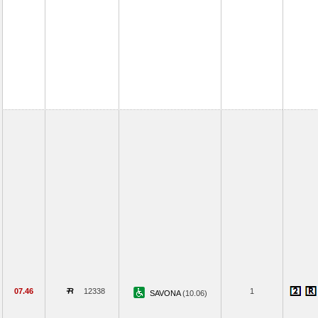
07.46
12338
1
SAVONA
(10.06)