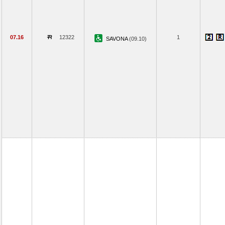
07.16
12322
1
SAVONA
(09.10)