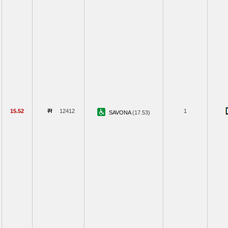
15.52
12412
1
SAVONA
(17.53)