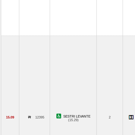
SESTRI LEVANTE
15.09
12395
2
(15.29)