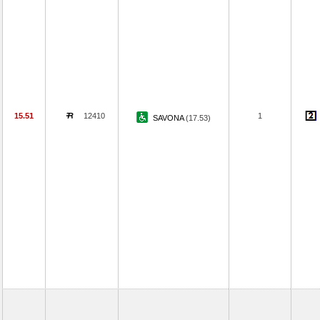
15.51
12410
1
SAVONA
(17.53)