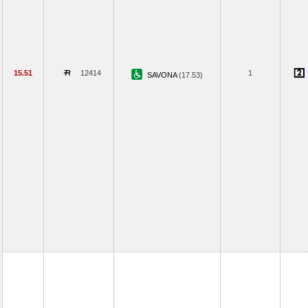
15.51
12414
1
SAVONA
(17.53)