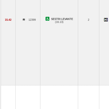
SESTRI LEVANTE
15.42
12399
2
(16.13)