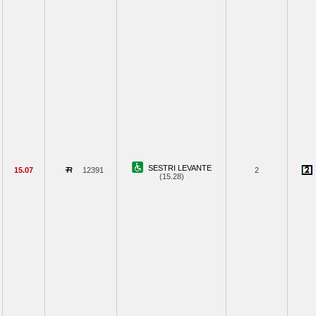
SESTRI LEVANTE
15.07
12391
2
(15.28)