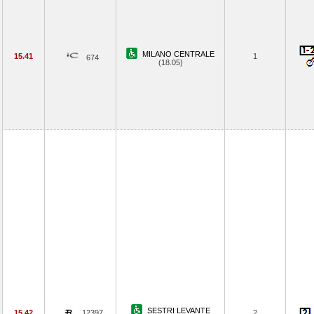
MILANO CENTRALE
15.41
1
674
(18.05)
SESTRI LEVANTE
15.42
12397
2