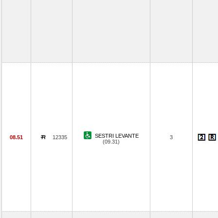
SESTRI LEVANTE
08.51
12335
3
(09.31)