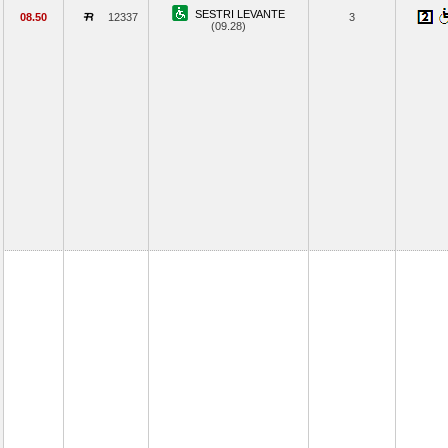
SESTRI LEVANTE
08.50
12337
3
(09.28)