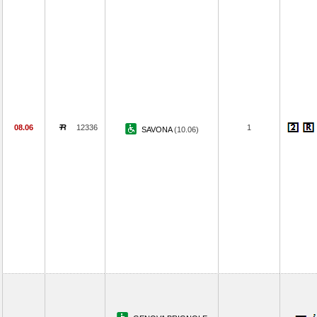
08.06
12336
1
SAVONA
(10.06)