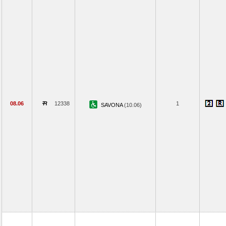
08.06
12338
1
SAVONA
(10.06)