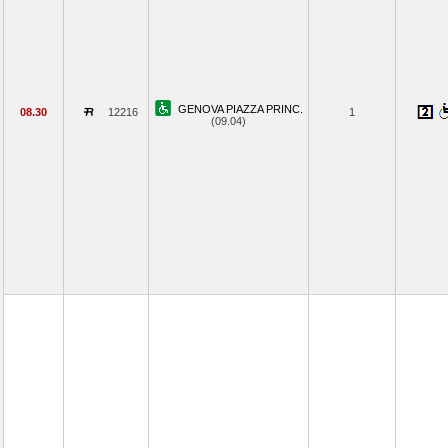
GENOVA PIAZZA PRINC.
08.30
12216
1
(09.04)