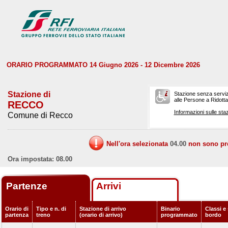
ORARIO PROGRAMMATO 14 Giugno 2026 - 12 Dicembre 2026
Stazione di
Stazione senza serviz
alle Persone a Ridotta 
RECCO
Informazioni sulle staz
Comune di Recco
Nell'ora selezionata
04.00
non sono prev
Ora impostata: 08.00
Partenze
Arrivi
Orario di
Tipo e n. di
Stazione di arrivo
Binario
Classi e 
partenza
treno
(orario di arrivo)
programmato
bordo