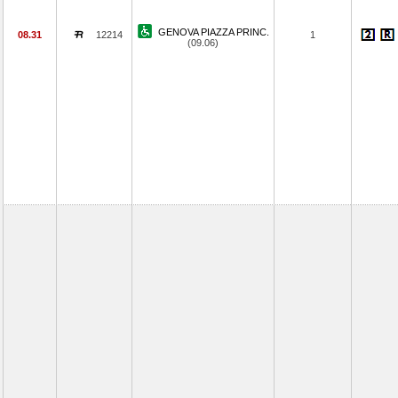
GENOVA PIAZZA PRINC.
08.31
12214
1
(09.06)