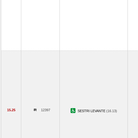
15.25
12397
SESTRI LEVANTE
(16.13)