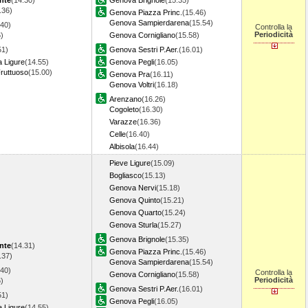
nte
(14.30)
Genova Brignole
(15.35)
.36)
Genova Piazza Princ.
(15.46)
Genova Sampierdarena
(15.54)
.40)
Controlla la
Periodicità
)
Genova Cornigliano
(15.58)
51)
Genova Sestri P.Aer.
(16.01)
a Ligure
(14.55)
Genova Pegli
(16.05)
ruttuoso
(15.00)
Genova Pra
(16.11)
Genova Voltri
(16.18)
Arenzano
(16.26)
Cogoleto
(16.30)
Varazze
(16.36)
Celle
(16.40)
Albisola
(16.44)
Pieve Ligure
(15.09)
Bogliasco
(15.13)
Genova Nervi
(15.18)
Genova Quinto
(15.21)
Genova Quarto
(15.24)
Genova Sturla
(15.27)
Genova Brignole
(15.35)
nte
(14.31)
Genova Piazza Princ.
(15.46)
.37)
Genova Sampierdarena
(15.54)
.40)
Controlla la
Genova Cornigliano
(15.58)
Periodicità
)
Genova Sestri P.Aer.
(16.01)
51)
Genova Pegli
(16.05)
a Ligure
(14.55)