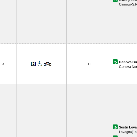
Camogli-S.F
Genova Br
3
TI
Genova Ner
Sestri Leva
Lavagna
(14