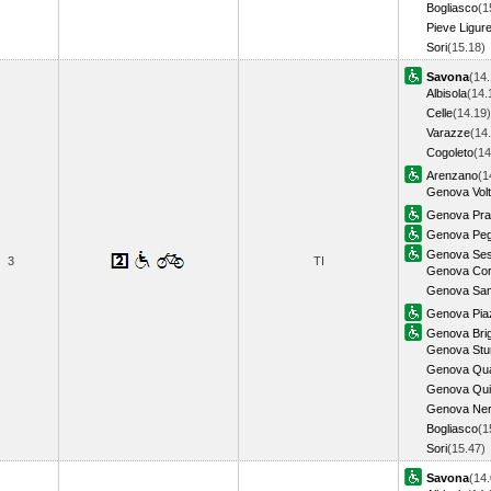
Bogliasco
(1
Pieve Ligur
Sori
(15.18
Savona
(14.
Albisola
(14.
Celle
(14.19)
Varazze
(14
Cogoleto
(14
Arenzano
(1
Genova Volt
Genova Pra
Genova Peg
Genova Sest
3
TI
Genova Corn
Genova Sam
Genova Piaz
Genova Bri
Genova Stu
Genova Qua
Genova Qui
Genova Ner
Bogliasco
(1
Sori
(15.47
Savona
(14.