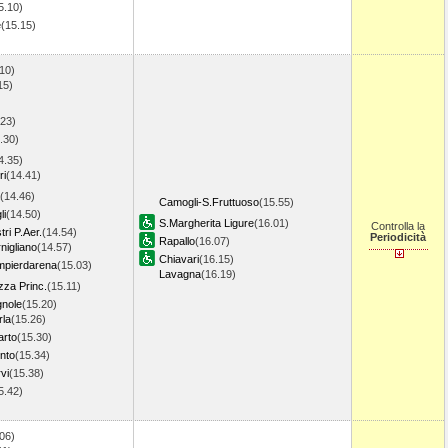
5.10)
e
(15.15)
)
10)
15)
.23)
.30)
4.35)
ri
(14.41)
(14.46)
Camogli-S.Fruttuoso
(15.55)
li
(14.50)
S.Margherita Ligure
(16.01)
Controlla la
ri P.Aer.
(14.54)
Periodicità
Rapallo
(16.07)
igliano
(14.57)
Chiavari
(16.15)
pierdarena
(15.03)
Lavagna
(16.19)
za Princ.
(15.11)
gnole
(15.20)
rla
(15.26)
rto
(15.30)
nto
(15.34)
vi
(15.38)
5.42)
)
06)