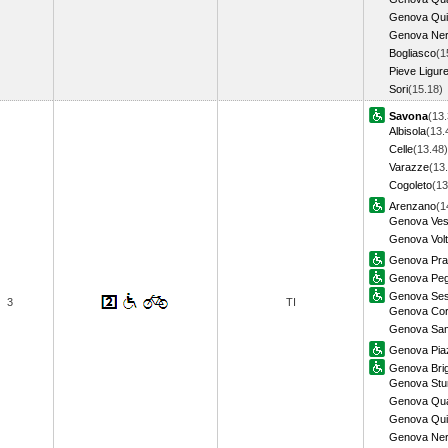
Genova Qui
Genova Ner
Bogliasco
(1
Pieve Ligur
Sori
(15.18
Savona
(13.
Albisola
(13.
Celle
(13.48)
Varazze
(13
Cogoleto
(13
Arenzano
(1
Genova Ve
Genova Volt
Genova Pra
Genova Peg
Genova Sest
3
TI
Genova Corn
Genova Sam
Genova Piaz
Genova Bri
Genova Stu
Genova Qua
Genova Qui
Genova Ner