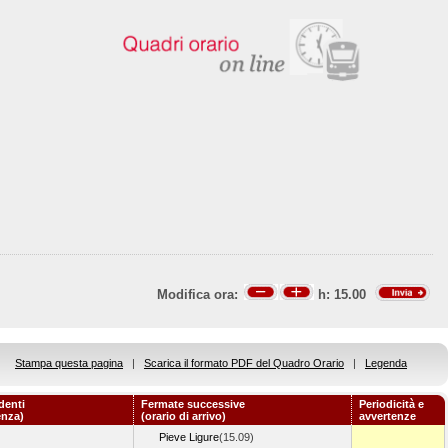
Modifica ora:
h:
15.00
Stampa questa pagina
|
Scarica il formato PDF del Quadro Orario
|
Legenda
denti
Fermate successive
Periodicità e
enza)
(orario di arrivo)
avvertenze
Pieve Ligure
(15.09)