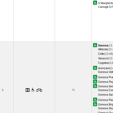
S.Margherit
Camogli-S.F
Savona
(13.
Albisola
(13.
Celle
(13.49)
Varazze
(13
Cogoleto
(13
Arenzano
(1
Genova Volt
Genova Pra
Genova Peg
Genova Sest
3
TI
Genova Corn
Genova Sam
Genova Piaz
Genova Bri
Genova Stu
Genova Qua