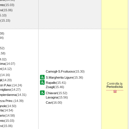
nto
(15.03)
vi
(15.06)
5.10)
e
(15.15)
)
38)
44)
.52)
.58)
4.02)
sima
(14.07)
ri
(14.12)
Camogli-S.Fruttuoso
(15.30)
(14.16)
S.Margherita Ligure
(15.36)
li
(14.20)
Rapallo
(15.41)
Controlla la
ri P.Aer.
(14.24)
Periodicità
Zoagli
(15.46)
igliano
(14.27)
Chiavari
(15.52)
pierdarena
(14.31)
Lavagna
(15.56)
za Princ.
(14.39)
Cavi
(16.00)
gnole
(14.50)
rla
(14.54)
rto
(14.58)
nto
(15.03)
vi
(15.06)