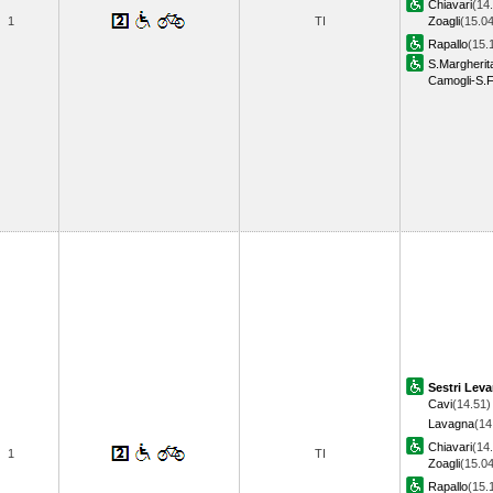
Chiavari
(14
1
TI
Zoagli
(15.04
Rapallo
(15.
S.Margherit
Camogli-S.F
Sestri Leva
Cavi
(14.51)
Lavagna
(14
Chiavari
(14
1
TI
Zoagli
(15.04
Rapallo
(15.