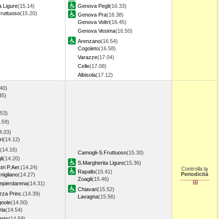
a Ligure
(15.14)
Genova Pegli
(16.33)
ruttuoso
(15.20)
Genova Pra
(16.38)
Genova Voltri
(16.45)
Genova Vesima
(16.50)
Arenzano
(16.54)
Cogoleto
(16.58)
Varazze
(17.04)
Celle
(17.08)
Albisola
(17.12)
40)
45)
.53)
.59)
4.03)
ri
(14.12)
(14.16)
Camogli-S.Fruttuoso
(15.30)
li
(14.20)
S.Margherita Ligure
(15.36)
ri P.Aer.
(14.24)
Controlla la
Rapallo
(15.41)
Periodicità
igliano
(14.27)
Zoagli
(15.46)
pierdarena
(14.31)
Chiavari
(15.52)
za Princ.
(14.39)
Lavagna
(15.56)
gnole
(14.50)
rla
(14.54)
rto
(14.58)