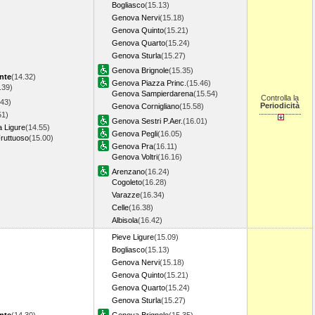
Bogliasco
(15.13)
Genova Nervi
(15.18)
Genova Quinto
(15.21)
Genova Quarto
(15.24)
Genova Sturla
(15.27)
Genova Brignole
(15.35)
nte
(14.32)
Genova Piazza Princ.
(15.46)
.39)
Genova Sampierdarena
(15.54)
Controlla la
.43)
Periodicità
Genova Cornigliano
(15.58)
51)
Genova Sestri P.Aer.
(16.01)
a Ligure
(14.55)
Genova Pegli
(16.05)
ruttuoso
(15.00)
Genova Pra
(16.11)
Genova Voltri
(16.16)
Arenzano
(16.24)
Cogoleto
(16.28)
Varazze
(16.34)
Celle
(16.38)
Albisola
(16.42)
Pieve Ligure
(15.09)
Bogliasco
(15.13)
Genova Nervi
(15.18)
Genova Quinto
(15.21)
Genova Quarto
(15.24)
Genova Sturla
(15.27)