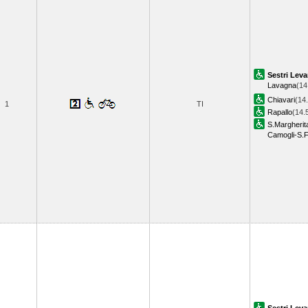
Sestri Leva
Lavagna
(14
Chiavari
(14
1
TI
Rapallo
(14.
S.Margherit
Camogli-S.F