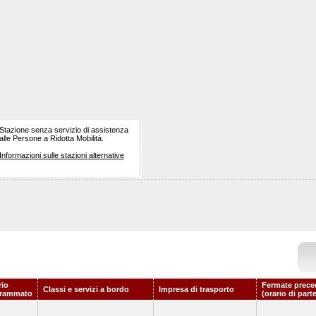
Stazione senza servizio di assistenza
alle Persone a Ridotta Mobilità.
Informazioni sulle stazioni alternative
rio
Fermate prece
Classi e servizi a bordo
Impresa di trasporto
grammato
(orario di part