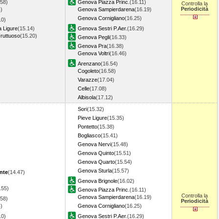
.58)
Genova Piazza Princ.
(16.11)
Controlla la
Periodicità
)
Genova Sampierdarena
(16.19)
Genova Cornigliano
(16.25)
10)
a Ligure
(15.14)
Genova Sestri P.Aer.
(16.29)
ruttuoso
(15.20)
Genova Pegli
(16.33)
Genova Pra
(16.38)
Genova Voltri
(16.46)
Arenzano
(16.54)
Cogoleto
(16.58)
Varazze
(17.04)
Celle
(17.08)
Albisola
(17.12)
Sori
(15.32)
Pieve Ligure
(15.35)
Pontetto
(15.38)
Bogliasco
(15.41)
Genova Nervi
(15.48)
Genova Quinto
(15.51)
Genova Quarto
(15.54)
Genova Sturla
(15.57)
nte
(14.47)
Genova Brignole
(16.02)
.55)
Genova Piazza Princ.
(16.11)
Controlla la
Genova Sampierdarena
(16.19)
.58)
Periodicità
)
Genova Cornigliano
(16.25)
10)
Genova Sestri P.Aer.
(16.29)