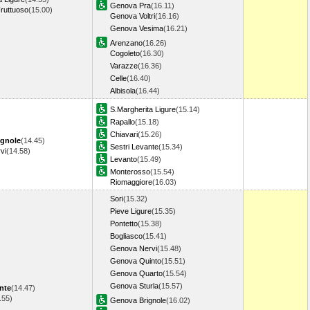
Genova Pra
(16.11)
ruttuoso
(15.00)
Genova Voltri
(16.16)
Genova Vesima
(16.21)
Arenzano
(16.26)
Cogoleto
(16.30)
Varazze
(16.36)
Celle
(16.40)
Albisola
(16.44)
S.Margherita Ligure
(15.14)
Rapallo
(15.18)
Chiavari
(15.26)
ignole
(14.45)
Sestri Levante
(15.34)
vi
(14.58)
Levanto
(15.49)
Monterosso
(15.54)
Riomaggiore
(16.03)
Sori
(15.32)
Pieve Ligure
(15.35)
Pontetto
(15.38)
Bogliasco
(15.41)
Genova Nervi
(15.48)
Genova Quinto
(15.51)
Genova Quarto
(15.54)
Genova Sturla
(15.57)
nte
(14.47)
.55)
Genova Brignole
(16.02)