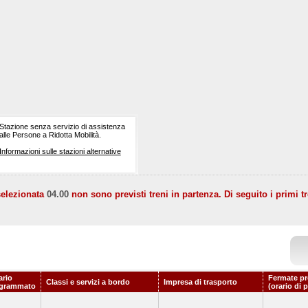
Stazione senza servizio di assistenza
alle Persone a Ridotta Mobilità.
Informazioni sulle stazioni alternative
selezionata
04.00
non sono previsti treni in partenza. Di seguito i primi tr
ario
Fermate pr
Classi e servizi a bordo
Impresa di trasporto
grammato
(orario di 