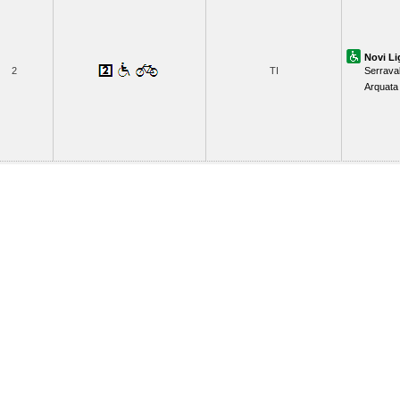
Novi Li
2
TI
Serraval
Arquata 