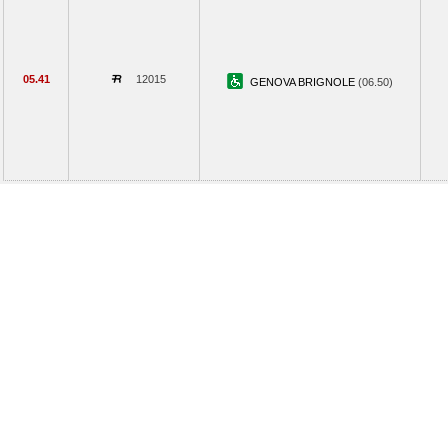
05.41
12015
GENOVA BRIGNOLE
(06.50)