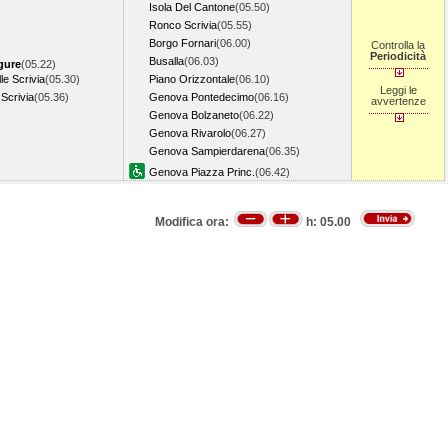
Isola Del Cantone
(05.50)
Ronco Scrivia
(05.55)
Borgo Fornari
(06.00)
Controlla la
Periodicità
Busalla
(06.03)
gure
(05.22)
le Scrivia
(05.30)
Piano Orizzontale
(06.10)
Leggi le
Scrivia
(05.36)
Genova Pontedecimo
(06.16)
avvertenze
Genova Bolzaneto
(06.22)
Genova Rivarolo
(06.27)
Genova Sampierdarena
(06.35)
Genova Piazza Princ.
(06.42)
Modifica ora:
h:
05.00