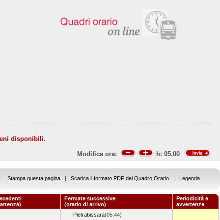
eni disponibili.
Modifica ora:
h:
05.00
Stampa questa pagina
|
Scarica il formato PDF del Quadro Orario
|
Legenda
ecedenti
Fermate successive
Periodicità e
partenza)
(orario di arrivo)
avvertenze
Pietrabissara
(05.44)