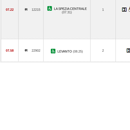
LA SPEZIA CENTRALE
07.22
12215
1
(07.31)
07.58
22902
2
LEVANTO
(08.25)