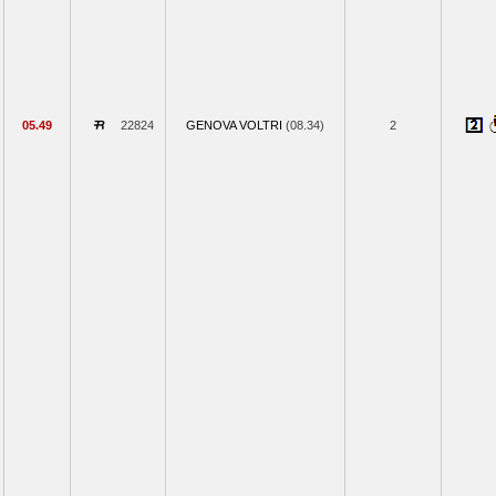
05.49
22824
GENOVA VOLTRI
(08.34)
2