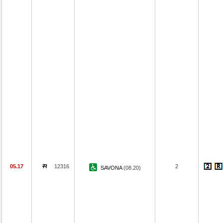
05.17
12316
2
SAVONA
(08.20)