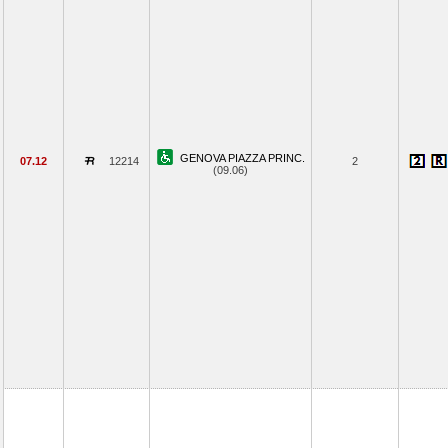
GENOVA PIAZZA PRINC.
07.12
12214
2
(09.06)