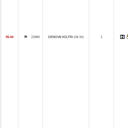
05.44
22880
GENOVA VOLTRI
(08.34)
2