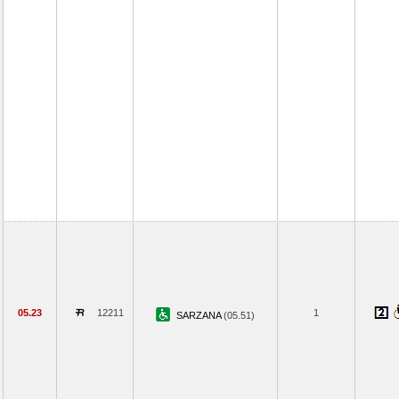
05.23
12211
1
SARZANA
(05.51)