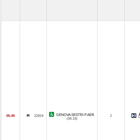
GENOVA SESTRI P.AER.
05.49
22824
2
(08.18)