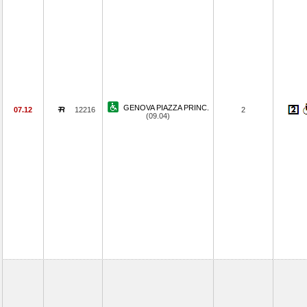
GENOVA PIAZZA PRINC.
07.12
12216
2
(09.04)