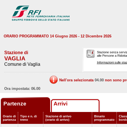
ORARIO PROGRAMMATO 14 Giugno 2026 - 12 Dicembre 2026
Stazione di
Stazione senza serviz
alle Persone a Ridotta 
VAGLIA
Informazioni sulle staz
Comune di Vaglia
Nell'ora selezionata
04.00
non sono prev
Ora impostata: 06.00
Partenze
Arrivi
Orario di
Tipo e n. di
Stazione di arrivo
Binario
Classi
partenza
treno
(orario di arrivo)
programmato
bord