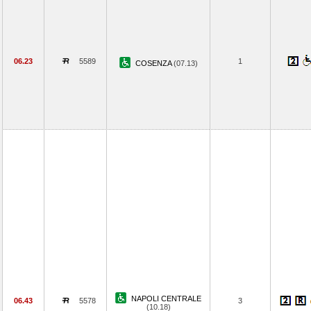
06.23
5589
1
COSENZA
(07.13)
NAPOLI CENTRALE
06.43
5578
3
(10.18)