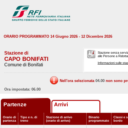
ORARIO PROGRAMMATO 14 Giugno 2026 - 12 Dicembre 2026
Stazione di
Stazione senza serviz
alle Persone a Ridotta 
CAPO BONIFATI
Informazioni sulle staz
Comune di Bonifati
Nell'ora selezionata
04.00
non sono prev
Ora impostata: 06.00
Partenze
Arrivi
Orario di
Tipo e n. di
Stazione di arrivo
Binario
Classi e s
partenza
treno
(orario di arrivo)
programmato
bordo