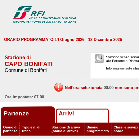
ORARIO PROGRAMMATO 14 Giugno 2026 - 12 Dicembre 2026
Stazione di
Stazione senza serviz
alle Persone a Ridotta 
CAPO BONIFATI
Informazioni sulle staz
Comune di Bonifati
Nell'ora selezionata
00.00
non sono prev
Ora impostata: 07.00
Partenze
Arrivi
Orario di
Tipo e n. di
Stazione di arrivo
Binario
Classi e servizi
partenza
treno
(orario di arrivo)
programmato
bordo