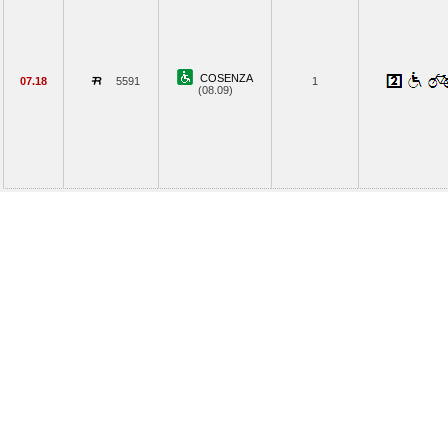
COSENZA
07.18
5591
1
(08.09)