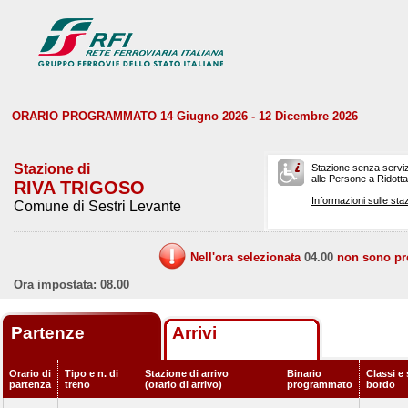
ORARIO PROGRAMMATO 14 Giugno 2026 - 12 Dicembre 2026
Stazione di
Stazione senza serviz
alle Persone a Ridotta 
RIVA TRIGOSO
Informazioni sulle staz
Comune di Sestri Levante
Nell'ora selezionata
04.00
non sono prev
Ora impostata: 08.00
Partenze
Arrivi
Orario di
Tipo e n. di
Stazione di arrivo
Binario
Classi e 
partenza
treno
(orario di arrivo)
programmato
bordo