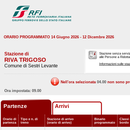
ORARIO PROGRAMMATO 14 Giugno 2026 - 12 Dicembre 2026
Stazione di
Stazione senza serviz
alle Persone a Ridotta 
RIVA TRIGOSO
Informazioni sulle staz
Comune di Sestri Levante
Nell'ora selezionata
04.00
non sono prev
Ora impostata: 09.00
Partenze
Arrivi
Orario di
Tipo e n. di
Stazione di arrivo
Binario
Classi 
partenza
treno
(orario di arrivo)
programmato
bordo