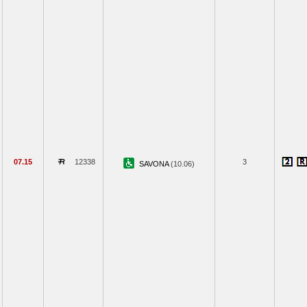
07.15
12338
3
SAVONA
(10.06)