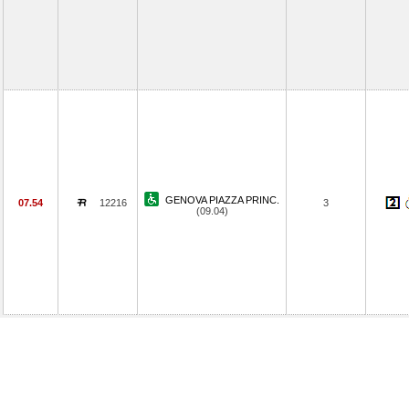
GENOVA PIAZZA PRINC.
07.54
12216
3
(09.04)