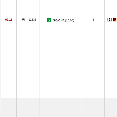
07.15
12336
3
SAVONA
(10.06)