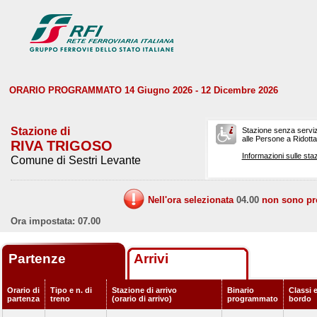
ORARIO PROGRAMMATO 14 Giugno 2026 - 12 Dicembre 2026
Stazione di
Stazione senza serviz
alle Persone a Ridotta 
RIVA TRIGOSO
Informazioni sulle staz
Comune di Sestri Levante
Nell'ora selezionata
04.00
non sono prev
Ora impostata: 07.00
Partenze
Arrivi
Orario di
Tipo e n. di
Stazione di arrivo
Binario
Classi e
partenza
treno
(orario di arrivo)
programmato
bordo