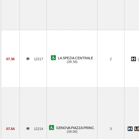
LA SPEZIA CENTRALE
07.36
12217
2
(08.39)
GENOVA PIAZZA PRINC.
07.54
12214
3
(09.06)