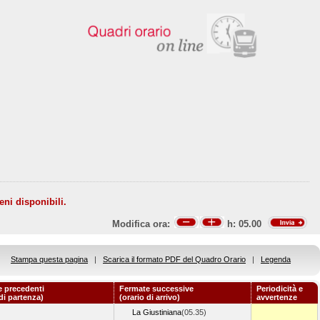
eni disponibili.
Modifica ora:
h:
05.00
Stampa questa pagina
|
Scarica il formato PDF del Quadro Orario
|
Legenda
 precedenti
Fermate successive
Periodicità e
 di partenza)
(orario di arrivo)
avvertenze
La Giustiniana
(05.35)