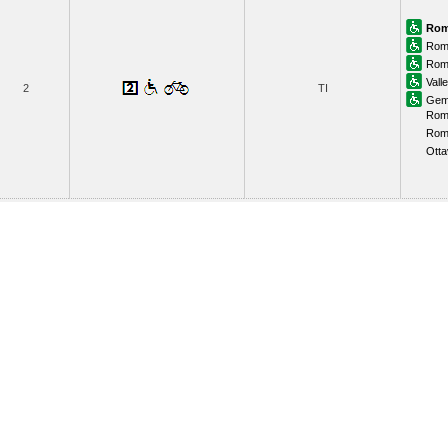
Rom
Rom
Roma
Valle
2
TI
Geme
Rom
Roma
Otta