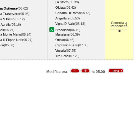
La Storta
(05.39)
Olgiata
(05.42)
a Ostiense
(05.02)
Cesano Di Roma
(05.48)
a Trastevere
(05.06)
Anguillara
(05.53)
 S.Pietro
(05.12)
Controlla la
Vigna Di Valle
(06.13)
 Aurelia
(05.16)
Periodicità
lli
(05.21)
Bracciano
(06.19)
a Monte Mario
(05.24)
Manziana
(06.39)
 S.Filippo Neri
(05.27)
Oriolo
(06.46)
via
(05.30)
Capranica-Sutri
(07.08)
Vetralla
(07.25)
Tre Croci
(07.29)
Modifica ora:
h:
05.00