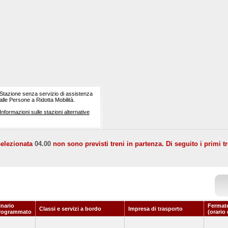
Stazione senza servizio di assistenza
alle Persone a Ridotta Mobilità.
Informazioni sulle stazioni alternative
selezionata
04.00
non sono previsti treni in partenza. Di seguito i primi tr
inario
Fermate
Classi e servizi a bordo
Impresa di trasporto
rogrammato
(orario