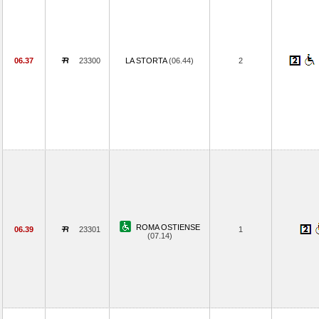
06.37
23300
LA STORTA
(06.44)
2
ROMA OSTIENSE
06.39
23301
1
(07.14)