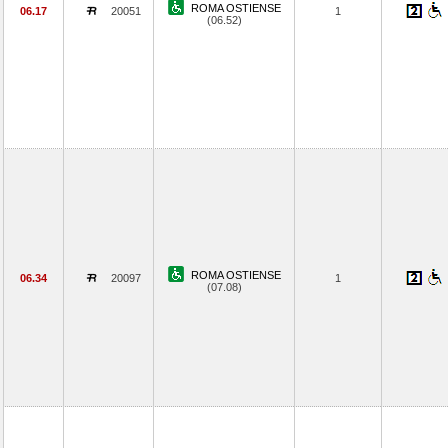
ROMA OSTIENSE
06.17
20051
1
(06.52)
ROMA OSTIENSE
06.34
20097
1
(07.08)