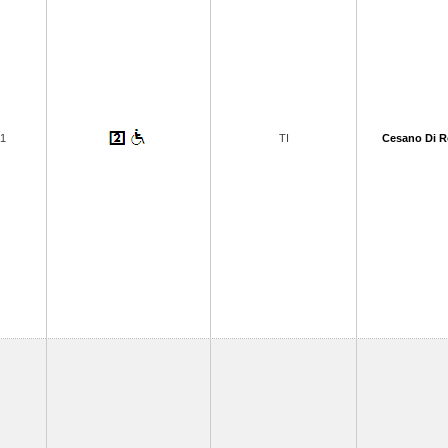
1
TI
Cesano Di 