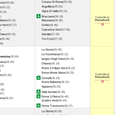
Cesano Di Roma
(05.48)
vere
(05.06)
Anguillara
(05.53)
o
(05.12)
Vigna Di Valle
(06.13)
05.16)
)
Bracciano
(06.19)
Controlla la
Periodicità
Mario
(05.24)
Manziana
(06.39)
o Neri
(05.27)
Oriolo
(06.46)
)
Capranica-Sutri
(07.08)
Ottavi
(05.33)
Vetralla
(07.25)
a
(05.36)
Tre Croci
(07.29)
.40)
La Storta
(06.09)
La Giustiniana
(06.13)
orentina
(05.00)
Ipogeo Degli Ottavi
(06.16)
mana
(05.04)
Ottavia
(06.19)
13)
Roma S.Filippo Neri
(06.22)
)
Roma Monte Mario
(06.25)
Controlla la
ri
(05.26)
Periodicità
Gemelli
(06.28)
Roma Balduina
(06.31)
.39)
Appiano
(06.33)
.45)
Valle Aurelia
(06.36)
.57)
Roma S.Pietro
(06.40)
oma
(06.01)
Quattro Venti
(06.44)
Roma Trastevere
(06.47)
La Storta
(06.09)