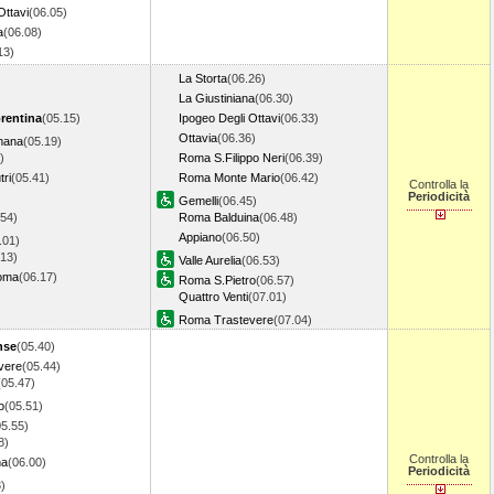
Ottavi
(06.05)
a
(06.08)
.13)
La Storta
(06.26)
La Giustiniana
(06.30)
orentina
(05.15)
Ipogeo Degli Ottavi
(06.33)
Ottavia
(06.36)
mana
(05.19)
)
Roma S.Filippo Neri
(06.39)
ri
(05.41)
Roma Monte Mario
(06.42)
Controlla la
Periodicità
Gemelli
(06.45)
.54)
Roma Balduina
(06.48)
Appiano
(06.50)
.01)
.13)
Valle Aurelia
(06.53)
oma
(06.17)
Roma S.Pietro
(06.57)
Quattro Venti
(07.01)
Roma Trastevere
(07.04)
nse
(05.40)
vere
(05.44)
(05.47)
o
(05.51)
05.55)
8)
Controlla la
na
(06.00)
Periodicità
)