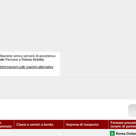
Stazione senza servizio di assistenza
alle Persone a Ridotta Mobilità.
Informazioni sulle stazioni alternative
o
Fermate preced
Classi e servizi a bordo
Impresa di trasporto
ammato
(orario di parte
Roma Ostie