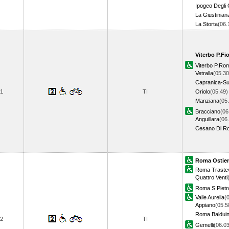
Ipogeo Degli 
La Giustinian
La Storta
(06
Viterbo P.Fi
Viterbo P.Ro
Vetralla
(05.30
Capranica-Sut
1
TI
Oriolo
(05.49)
Manziana
(05
Bracciano
(06
Anguillara
(06
Cesano Di R
Roma Ostie
Roma Traste
Quattro Venti
Roma S.Pietr
Valle Aurelia
(
Appiano
(05.5
Roma Baldui
2
TI
Gemelli
(06.03