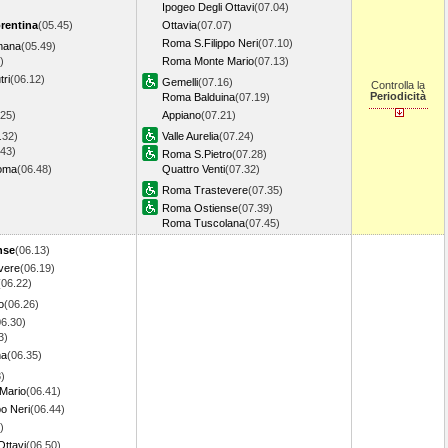
Ipogeo Degli Ottavi
(07.04)
orentina
(05.45)
Ottavia
(07.07)
Roma S.Filippo Neri
(07.10)
mana
(05.49)
)
Roma Monte Mario
(07.13)
ri
(06.12)
Gemelli
(07.16)
Controlla la
Periodicità
Roma Balduina
(07.19)
.25)
Appiano
(07.21)
.32)
Valle Aurelia
(07.24)
.43)
Roma S.Pietro
(07.28)
oma
(06.48)
Quattro Venti
(07.32)
Roma Trastevere
(07.35)
Roma Ostiense
(07.39)
Roma Tuscolana
(07.45)
nse
(06.13)
vere
(06.19)
(06.22)
o
(06.26)
06.30)
3)
na
(06.35)
)
Mario
(06.41)
o Neri
(06.44)
)
Ottavi
(06.50)