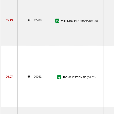
05.43
12780
VITERBO P.ROMANA
(07.39)
06.07
20051
ROMA OSTIENSE
(06.52)