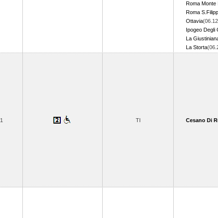
Roma Monte 
Roma S.Filipp
Ottavia
(06.12
Ipogeo Degli 
La Giustinian
La Storta
(06
1
TI
Cesano Di 