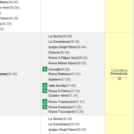
Mario
(06.06)
o Neri
(06.09)
)
Ottavi
(06.15)
a
(06.18)
.23)
La Storta
(06.39)
La Giustiniana
(06.43)
Ipogeo Degli Ottavi
(06.46)
Ottavia
(06.49)
Roma S.Filippo Neri
(06.52)
Roma Monte Mario
(06.55)
Gemelli
(06.58)
Controlla la
Periodicità
Roma
(06.30)
Roma Balduina
(07.01)
Appiano
(07.03)
Valle Aurelia
(07.06)
Roma S.Pietro
(07.10)
Quattro Venti
(07.14)
Roma Trastevere
(07.17)
Roma Ostiense
(07.22)
Roma Tuscolana
(07.28)
La Storta
(06.39)
La Giustiniana
(06.43)
Ipogeo Degli Ottavi
(06.46)