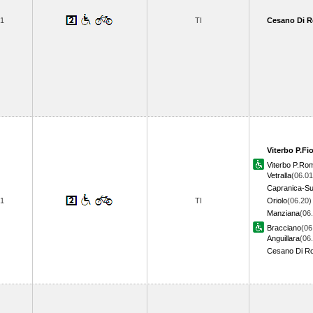
1
TI
Cesano Di 
Viterbo P.Fi
Viterbo P.Ro
Vetralla
(06.01
Capranica-Sut
1
TI
Oriolo
(06.20)
Manziana
(06
Bracciano
(06
Anguillara
(06
Cesano Di R