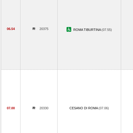
06.54
20375
ROMA TIBURTINA
(07.55)
07.00
20330
CESANO DI ROMA
(07.06)