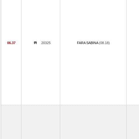
06.37
20325
FARA SABINA
(08.18)