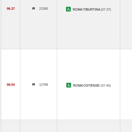
06.37
21365
ROMA TIBURTINA
(07.37)
06.54
12789
ROMA OSTIENSE
(07.44)