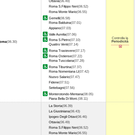
Ottavia
(06.49)
Roma S.Filippo Neri
(06.52)
Roma Monte Mario
(06.55)
Gemelli
(06.58)
Roma Balduina
(07.01)
Appiano
(07.03)
Valle Aurelia
(07.06)
Controlla la
Roma S.Pietro
(07.10)
Periodicità
Roma
(06.30)
Quattro Venti
(07.14)
Roma Trastevere
(07.17)
Roma Ostiense
(07.22)
Roma Tuscolana
(07.28)
Roma Tiburtina
(07.37)
Roma Nomentana Ll
(07.42)
Nuovo Salario
(07.47)
Fidene
(07.51)
Settebagni
(07.56)
Monterotondo-Mentana
(08.05)
Piana Bella Di Mont.
(08.11)
La Storta
(06.39)
La Giustiniana
(06.43)
Ipogeo Degli Ottavi
(06.46)
Ottavia
(06.49)
Roma S.Filippo Neri
(06.52)
Roma Monte Mario
(06.55)