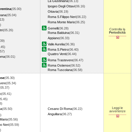
La Giustiniana
(06.13)
Ipogeo Degli Ottavi
(06.16)
orentina
(05.00)
Ottavia
(06.19)
mana
(05.04)
Roma S.Filippo Neri
(06.22)
13)
Roma Monte Mario
(06.25)
)
Gemelli
(06.28)
Controlla la
ri
(05.26)
Periodicità
Roma Balduina
(06.31)
Appiano
(06.33)
.39)
Valle Aurelia
(06.36)
.45)
Roma S.Pietro
(06.40)
.57)
Quattro Venti
(06.44)
oma
(06.01)
Roma Trastevere
(06.47)
Roma Ostiense
(06.52)
Roma Tuscolana
(06.58)
nse
(05.30)
vere
(05.34)
(05.37)
o
(05.41)
05.45)
8)
Leggi le
na
(05.50)
Cesano Di Roma
(06.22)
avvertenze
Anguillara
(06.27)
)
Mario
(05.56)
o Neri
(05.59)
)