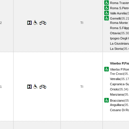
Roma Traste
Roma S.Pietr
Valle Aurelia
(
Gemelli
(05.21
2
TI
Roma Monte 
Roma S.Filipp
Ottavia
(05.30
Ipogeo Degli 
La Giustinian
La Storta
(05
Viterbo P.Fi
Viterbo P.Ro
Tre Croci
(05.
Vetralla
(05.17
Capranica-Sut
1
TI
Oriolo
(05.34)
Manziana
(05
Bracciano
(05
Anguillara
(05
Cesano Di R