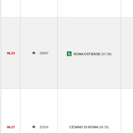
06.23
20097
ROMA OSTIENSE
(07.08)
06.27
20324
CESANO DI ROMA
(06.35)