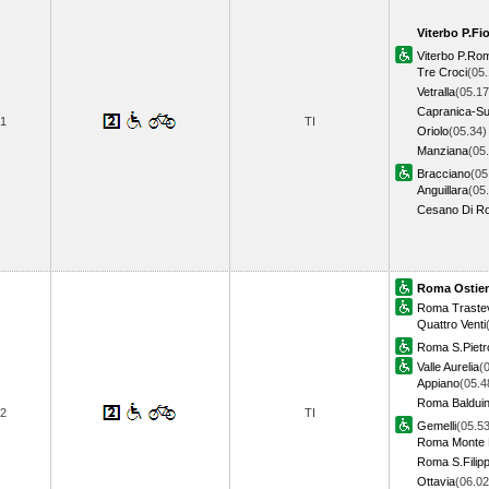
Viterbo P.Fi
Viterbo P.Ro
Tre Croci
(05.
Vetralla
(05.17
Capranica-Sut
1
TI
Oriolo
(05.34)
Manziana
(05
Bracciano
(05
Anguillara
(05
Cesano Di R
Roma Ostie
Roma Traste
Quattro Venti
Roma S.Pietr
Valle Aurelia
(
Appiano
(05.4
Roma Baldui
2
TI
Gemelli
(05.53
Roma Monte 
Roma S.Filipp
Ottavia
(06.02