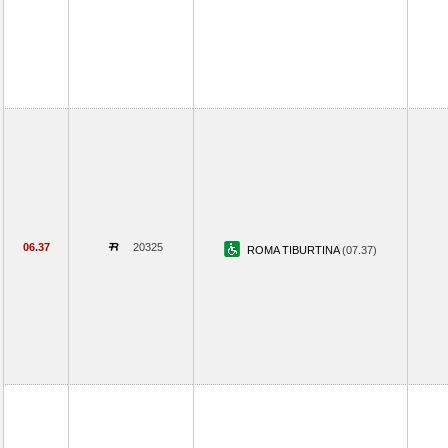
06.37
20325
ROMA TIBURTINA
(07.37)