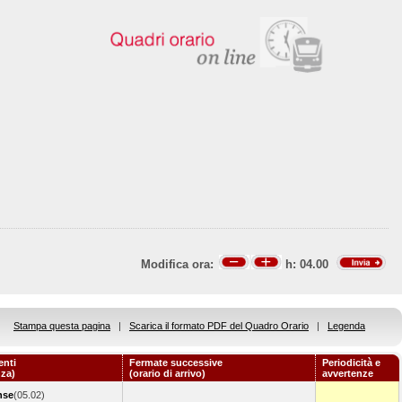
Modifica ora:
h:
04.00
Stampa questa pagina
|
Scarica il formato PDF del Quadro Orario
|
Legenda
enti
Fermate successive
Periodicità e
nza)
(orario di arrivo)
avvertenze
nse
(05.02)