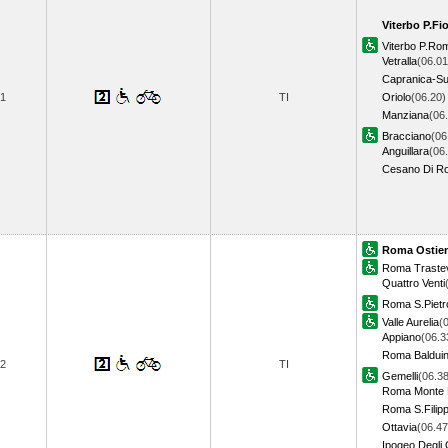
Viterbo P.Fi
Viterbo P.Ro
Vetralla
(06.01
Capranica-Sut
1
TI
Oriolo
(06.20)
Manziana
(06
Bracciano
(06
Anguillara
(06
Cesano Di R
Roma Ostie
Roma Traste
Quattro Venti
Roma S.Pietr
Valle Aurelia
(
Appiano
(06.3
Roma Baldui
2
TI
Gemelli
(06.38
Roma Monte 
Roma S.Filipp
Ottavia
(06.47
Ipogeo Degli 