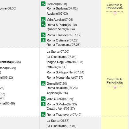
Gemelli
(06.58)
Controlla la
Periodicità
Roma
(06.30)
Roma Balduina
(07.01)
Appiano
(07.03)
Valle Aurelia
(07.06)
Roma S.Pietro
(07.10)
Quattro Venti
(07.14)
Roma Trastevere
(07.17)
Roma Ostiense
(07.22)
Roma Tuscolana
(07.28)
La Storta
(07.00)
La Giustiniana
(07.04)
orentina
(05.45)
Ipogeo Degli Ottavi
(07.08)
Ottavia
(07.11)
mana
(05.49)
)
Roma S.Filippo Neri
(07.14)
ri
(06.12)
Roma Monte Mario
(07.17)
Controlla la
Periodicità
Gemelli
(07.20)
.25)
Roma Balduina
(07.23)
Appiano
(07.26)
.32)
.43)
Valle Aurelia
(07.29)
oma
(06.48)
Roma S.Pietro
(07.33)
Quattro Venti
(07.37)
Roma Trastevere
(07.40)
La Storta
(06.57)
La Giustiniana
(07.01)