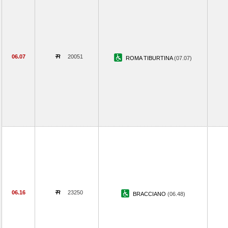
06.07
20051
ROMA TIBURTINA
(07.07)
06.16
23250
BRACCIANO
(06.48)