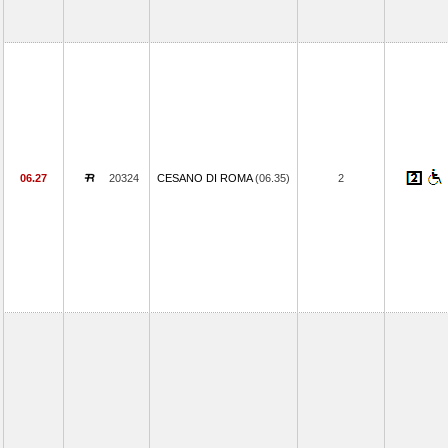
06.27
20324
CESANO DI ROMA
(06.35)
2