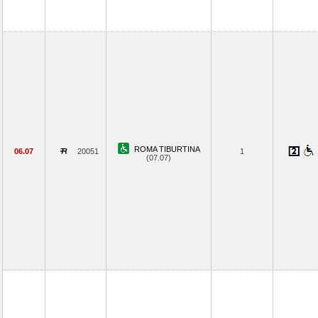
ROMA TIBURTINA
06.07
20051
1
(07.07)