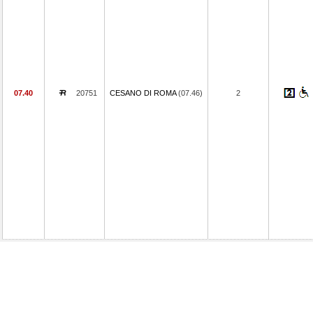
07.40
20751
CESANO DI ROMA
(07.46)
2