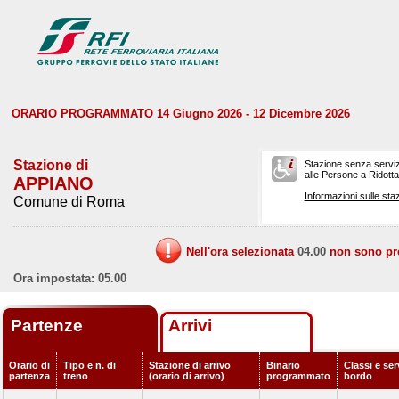
ORARIO PROGRAMMATO 14 Giugno 2026 - 12 Dicembre 2026
Stazione di
Stazione senza serviz
alle Persone a Ridotta 
APPIANO
Informazioni sulle staz
Comune di Roma
Nell'ora selezionata
04.00
non sono prev
Ora impostata: 05.00
Partenze
Arrivi
Orario di
Tipo e n. di
Stazione di arrivo
Binario
Classi e ser
partenza
treno
(orario di arrivo)
programmato
bordo