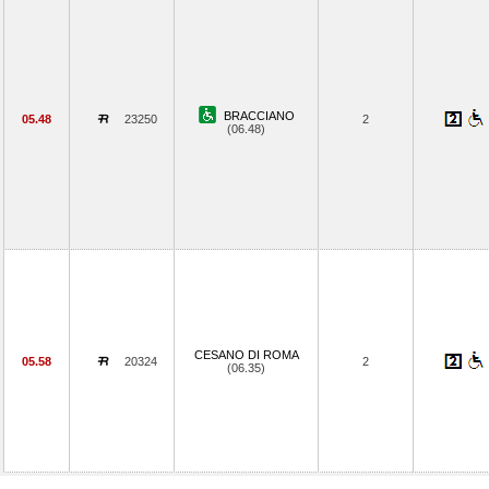
BRACCIANO
05.48
23250
2
(06.48)
CESANO DI ROMA
05.58
20324
2
(06.35)