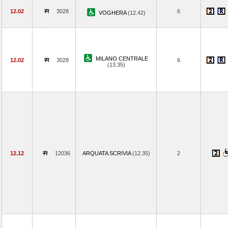
12.02
3028
6
VOGHERA
(12.42)
MILANO CENTRALE
12.02
3028
6
(13.35)
12.12
12036
ARQUATA SCRIVIA
(12.35)
2