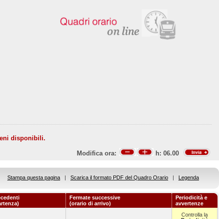
eni disponibili.
Modifica ora:
h:
06.00
Stampa questa pagina
|
Scarica il formato PDF del Quadro Orario
|
Legenda
ecedenti
Fermate successive
Periodicità e
artenza)
(orario di arrivo)
avvertenze
Controlla la