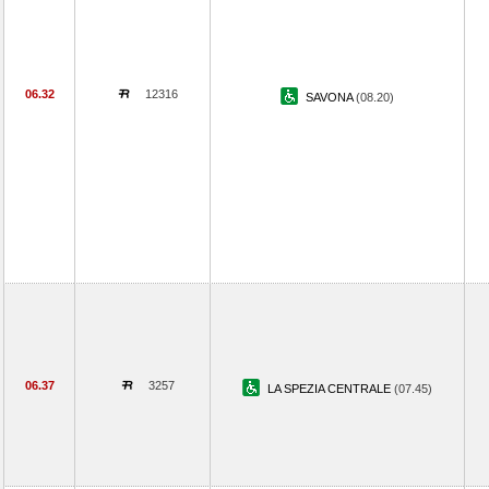
06.32
12316
SAVONA
(08.20)
06.37
3257
LA SPEZIA CENTRALE
(07.45)