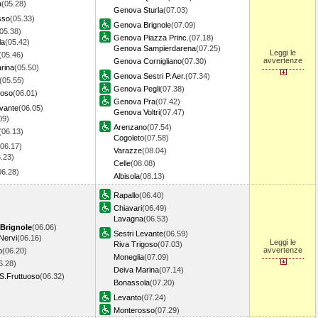
a
(05.28)
Genova Sturla
(07.03)
sso
(05.33)
Genova Brignole
(07.09)
05.38)
Genova Piazza Princ.
(07.18)
la
(05.42)
Genova Sampierdarena
(07.25)
Leggi le
(05.46)
avvertenze
Genova Cornigliano
(07.30)
rina
(05.50)
Genova Sestri P.Aer.
(07.34)
(05.55)
Genova Pegli
(07.38)
goso
(06.01)
Genova Pra
(07.42)
evante
(06.05)
Genova Voltri
(07.47)
09)
Arenzano
(07.54)
(06.13)
Cogoleto
(07.58)
(06.17)
Varazze
(08.04)
.23)
Celle
(08.08)
06.28)
Albisola
(08.13)
Rapallo
(06.40)
Chiavari
(06.49)
Lavagna
(06.53)
Brignole
(06.06)
Sestri Levante
(06.59)
Nervi
(06.16)
Leggi le
Riva Trigoso
(07.03)
avvertenze
o
(06.20)
Moneglia
(07.09)
6.28)
Deiva Marina
(07.14)
S.Fruttuoso
(06.32)
Bonassola
(07.20)
Levanto
(07.24)
Monterosso
(07.29)