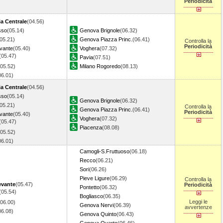
Periodicità
a Centrale
(04.56)
sso
(05.14)
Genova Brignole
(06.32)
05.21)
Genova Piazza Princ.
(06.41)
Controlla la
Periodicità
evante
(05.40)
Voghera
(07.32)
(05.47)
Pavia
(07.51)
(05.52)
Milano Rogoredo
(08.13)
06.01)
a Centrale
(04.56)
sso
(05.14)
Genova Brignole
(06.32)
05.21)
Controlla la
Genova Piazza Princ.
(06.41)
Periodicità
evante
(05.40)
Voghera
(07.32)
(05.47)
Piacenza
(08.08)
(05.52)
06.01)
Camogli-S.Fruttuoso
(06.18)
Recco
(06.21)
Sori
(06.26)
Pieve Ligure
(06.29)
Controlla la
evante
(05.47)
Periodicità
Pontetto
(06.32)
(05.54)
Bogliasco
(06.35)
Leggi le
(06.00)
Genova Nervi
(06.39)
avvertenze
06.08)
Genova Quinto
(06.43)