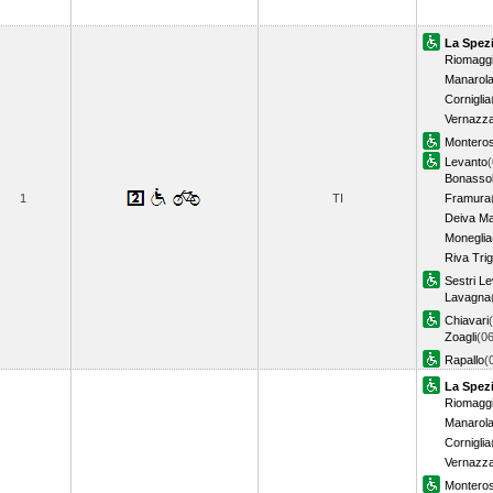
La Spezi
Riomagg
Manarol
Corniglia
Vernazz
Montero
Levanto
(
Bonasso
1
TI
Framura
Deiva Ma
Moneglia
Riva Tri
Sestri L
Lavagna
Chiavari
Zoagli
(06
Rapallo
(
La Spezi
Riomagg
Manarol
Corniglia
Vernazz
Montero