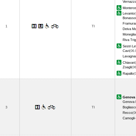
Vernazz
Montero
Levanto
(
Bonasso
Framura
1
TI
Deiva Ma
Moneglia
Riva Tri
Sestri L
Cavi
(06.
Lavagna
Chiavari
Zoagli
(06
Rapallo
(
Genova 
Genova 
3
TI
Bogliasc
Recco
(0
Camogli-