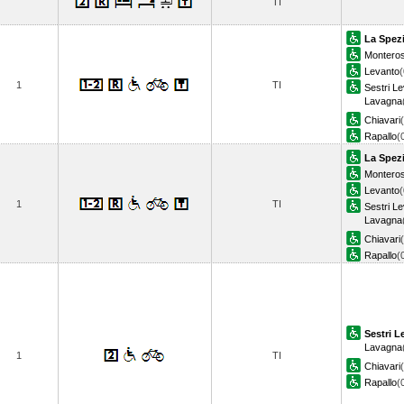
TI
La Spezi
Montero
Levanto
(
1
TI
Sestri L
Lavagna
Chiavari
Rapallo
(
La Spezi
Montero
Levanto
(
1
TI
Sestri L
Lavagna
Chiavari
Rapallo
(
Sestri L
Lavagna
1
TI
Chiavari
Rapallo
(