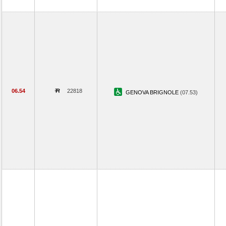
06.54
22818
GENOVA BRIGNOLE
(07.53)