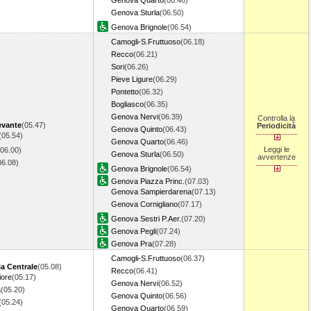
Genova Quarto
(06.46)
Genova Sturla
(06.50)
Genova Brignole
(06.54)
Camogli-S.Fruttuoso
(06.18)
Recco
(06.21)
Sori
(06.26)
Pieve Ligure
(06.29)
Pontetto
(06.32)
Bogliasco
(06.35)
Genova Nervi
(06.39)
Controlla la
evante
(05.47)
Periodicità
Genova Quinto
(06.43)
(05.54)
Genova Quarto
(06.46)
Leggi le
(06.00)
Genova Sturla
(06.50)
avvertenze
06.08)
Genova Brignole
(06.54)
Genova Piazza Princ.
(07.03)
Genova Sampierdarena
(07.13)
Genova Cornigliano
(07.17)
Genova Sestri P.Aer.
(07.20)
Genova Pegli
(07.24)
Genova Pra
(07.28)
Camogli-S.Fruttuoso
(06.37)
a Centrale
(05.08)
Recco
(06.41)
iore
(05.17)
Genova Nervi
(06.52)
a
(05.20)
Genova Quinto
(06.56)
(05.24)
Genova Quarto
(06.59)