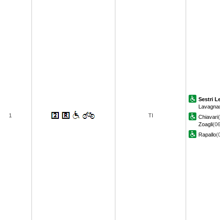
Sestri L
Lavagna
1
TI
Chiavari
Zoagli
(06
Rapallo
(