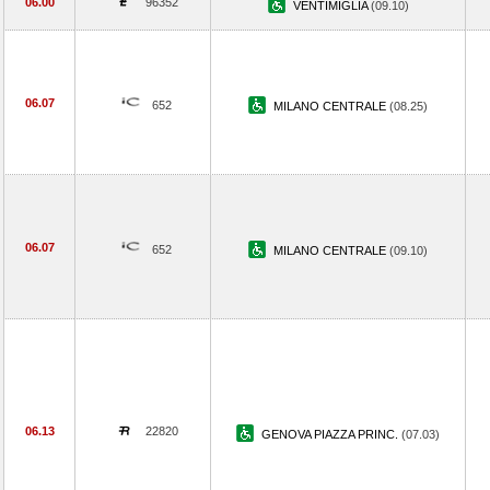
06.00
96352
VENTIMIGLIA
(09.10)
06.07
652
MILANO CENTRALE
(08.25)
06.07
652
MILANO CENTRALE
(09.10)
06.13
22820
GENOVA PIAZZA PRINC.
(07.03)