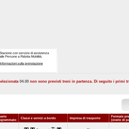
Stazione con servizio di assistenza
alle Persone a Ridotta Mobilità.
Informazioni sulla prenotazione
selezionata
04.00
non sono previsti treni in partenza. Di seguito i primi tr
nario
Fermate pr
Classi e servizi a bordo
Impresa di trasporto
ogrammato
(orario di p