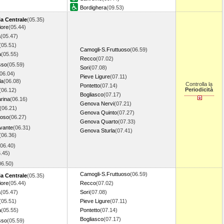
Bordighera
(09.53)
a Centrale
(05.35)
iore
(05.44)
a
(05.47)
(05.51)
Camogli-S.Fruttuoso
(06.59)
a
(05.55)
Recco
(07.02)
sso
(05.59)
Sori
(07.08)
06.04)
Pieve Ligure
(07.11)
la
(06.08)
Controlla la
Pontetto
(07.14)
Periodicità
(06.12)
Bogliasco
(07.17)
rina
(06.16)
Genova Nervi
(07.21)
(06.21)
Genova Quinto
(07.27)
goso
(06.27)
Genova Quarto
(07.33)
evante
(06.31)
Genova Sturla
(07.41)
(06.36)
(06.40)
.45)
06.50)
Camogli-S.Fruttuoso
(06.59)
a Centrale
(05.35)
iore
(05.44)
Recco
(07.02)
a
(05.47)
Sori
(07.08)
(05.51)
Pieve Ligure
(07.11)
a
(05.55)
Pontetto
(07.14)
Bogliasco
(07.17)
sso
(05.59)