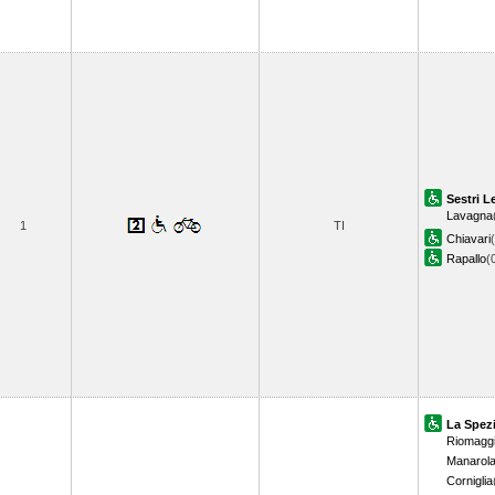
Sestri L
Lavagna
1
TI
Chiavari
Rapallo
(
La Spezi
Riomagg
Manarol
Corniglia