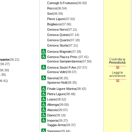
Camogli-S.Fruttuoso
(06.50)
Recco
(06.54)
Sori
(06.59)
Pieve Ligure
(07.02)
Bogliasco
(07.06)
Genova Nervi
(07.11)
Genova Quinto
(07.14)
Genova Quarto
(07.18)
Genova Sturla
(07.21)
Genova Brignole
(07.28)
Genova Piazza Princ.
(07.41)
Controlla la
evante
(06.21)
Genova Sampierdarena
(07.50)
Periodicità
(06.27)
Genova Sestri P.Aer.
(07.57)
(06.30)
Genova Voltri
(08.07)
Leggi le
.36)
avvertenze
Savona
(08.25)
06.41)
Spotorno-Noli
(08.35)
Finale Ligure Marina
(08.42)
Pietra Ligure
(08.48)
Loano
(08.52)
Albenga
(09.00)
Alassio
(09.07)
Diano
(09.19)
Imperia
(09.27)
Taggia-Arma
(09.37)
Sanremo
(09.44)