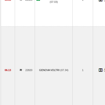
(07.03)
06.13
22820
GENOVA VOLTRI
(07.34)
1