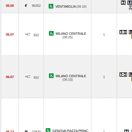
06.00
96352
VENTIMIGLIA
(09.10)
MILANO CENTRALE
06.07
1
652
(08.25)
MILANO CENTRALE
06.07
1
652
(09.10)
GENOVA PIAZZA PRINC.
06.13
22820
1