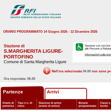
ORARIO PROGRAMMATO 14 Giugno 2026 - 12 Dicembre 2026
Stazione di
Stazione con servizio
alle Persone a Ridotta 
S.MARGHERITA LIGURE-
Informazioni sulla pre
PORTOFINO
Comune di Santa Margherita Ligure
Nell'ora selezionata
04.00
non sono prev
Ora impostata: 06.00
Partenze
Arrivi
Orario di
Tipo e n. di
Stazione di arrivo
Binario
Classi e 
partenza
treno
(orario di arrivo)
programmato
bordo