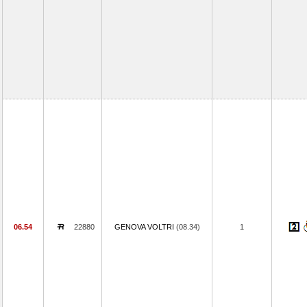
06.54
22880
GENOVA VOLTRI
(08.34)
1