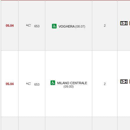
05.04
2
653
VOGHERA
(08.07)
MILANO CENTRALE
05.04
2
653
(09.00)