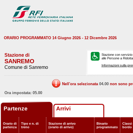
ORARIO PROGRAMMATO 14 Giugno 2026 - 12 Dicembre 2026
Stazione di
Stazione con servizio
alle Persone a Ridotta 
SANREMO
Informazioni sulla pre
Comune di Sanremo
Nell'ora selezionata
04.00
non sono prev
Ora impostata: 05.00
Partenze
Arrivi
Orario di
Tipo e n. di
Stazione di arrivo
Binario
Classi 
partenza
treno
(orario di arrivo)
programmato
bordo