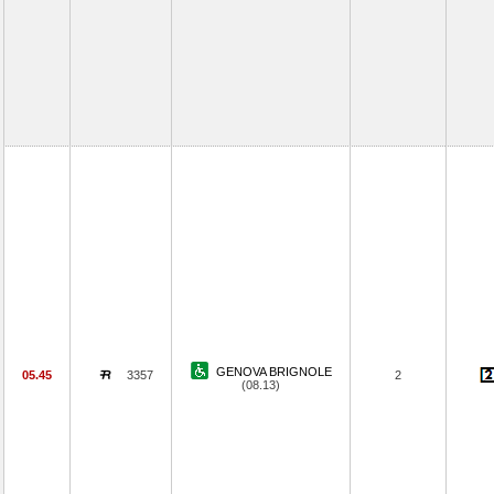
GENOVA BRIGNOLE
05.45
3357
2
(08.13)