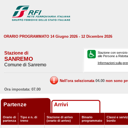
ORARIO PROGRAMMATO 14 Giugno 2026 - 12 Dicembre 2026
Stazione di
Stazione con servizio
alle Persone a Ridotta 
SANREMO
Informazioni sulla pre
Comune di Sanremo
Nell'ora selezionata
04.00
non sono prev
Ora impostata: 07.00
Partenze
Arrivi
Orario di
Tipo e n. di
Stazione di arrivo
Binario
Classi e serviz
partenza
treno
(orario di arrivo)
programmato
bordo