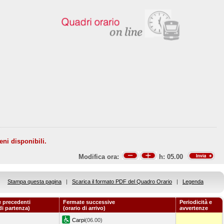
eni disponibili.
Modifica ora:
h:
05.00
Stampa questa pagina
|
Scarica il formato PDF del Quadro Orario
|
Legenda
 precedenti
Fermate successive
Periodicità e
di partenza)
(orario di arrivo)
avvertenze
Carpi
(06.00)