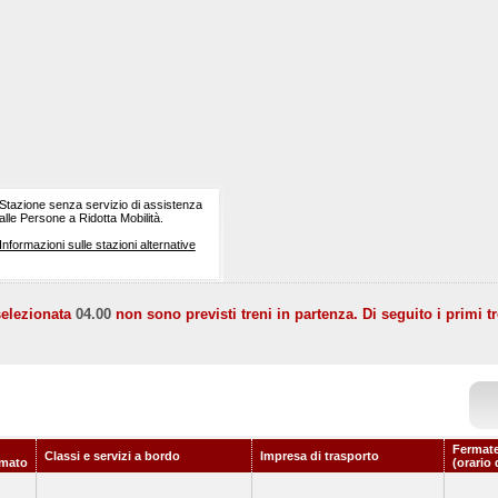
Stazione senza servizio di assistenza
alle Persone a Ridotta Mobilità.
Informazioni sulle stazioni alternative
selezionata
04.00
non sono previsti treni in partenza. Di seguito i primi tr
Fermate
Classi e servizi a bordo
Impresa di trasporto
mato
(orario 