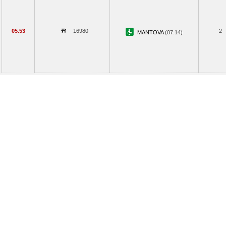
05.53
16980
2
MANTOVA
(07.14)