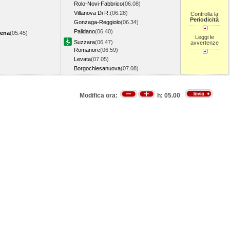
Rolo-Novi-Fabbrico
(06.08)
Villanova Di R.
(06.28)
Controlla la
Periodicità
Gonzaga-Reggiolo
(06.34)
Palidano
(06.40)
ena
(05.45)
Leggi le
Suzzara
(06.47)
avvertenze
Romanore
(06.59)
Levata
(07.05)
Borgochiesanuova
(07.08)
Modifica ora:
h:
05.00